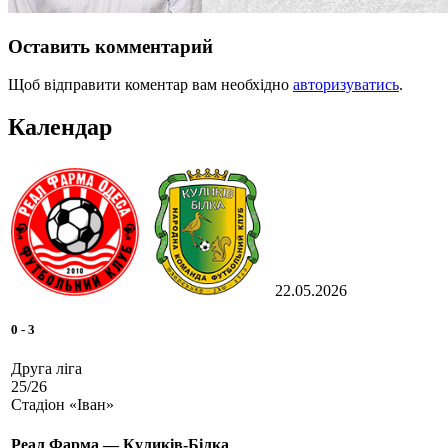
Оставить комментарий
Щоб відправити коментар вам необхідно
авторизуватись
.
Календар
22.05.2026
0
-
3
Друга ліга
25/26
Стадіон «Іван»
Реал Фарма — Куликів-Білка