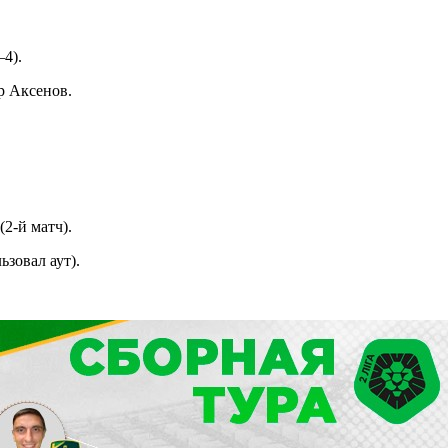
4).
р Аксенов.
2-й матч).
ьзовал аут).