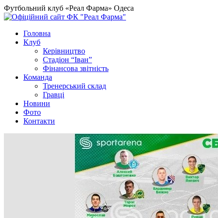
Футбольний клуб «Реал Фарма» Одеса
Головна
Клуб
Керівництво
Стадіон “Іван”
Фінансова звітність
Команда
Тренерський склад
Гравці
Новини
Фото
Контакти