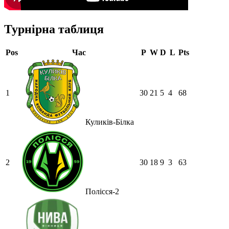
Турнірна таблиця
Pos
Час
P
W
D
L
Pts
1
30
21
5
4
68
Куликів-Білка
2
30
18
9
3
63
Полісся-2