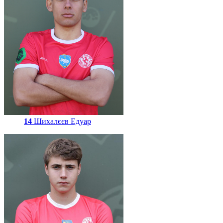
14
Шихалєєв Едуар