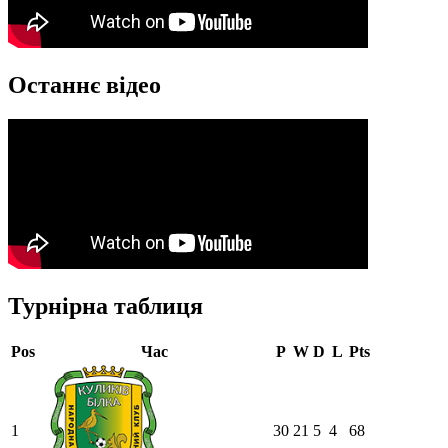
Останнє відео
Турнірна таблиця
Pos
Час
P
W
D
L
Pts
1
30
21
5
4
68