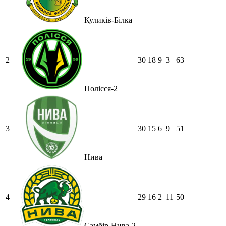
Куликів-Білка
2
30
18
9
3
63
Полісся-2
3
30
15
6
9
51
Нива
4
29
16
2
11
50
Самбір-Нива-2