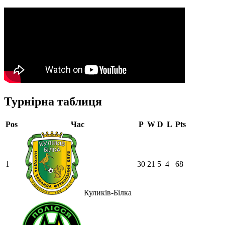
Турнірна таблиця
Pos
Час
P
W
D
L
Pts
1
30
21
5
4
68
Куликів-Білка