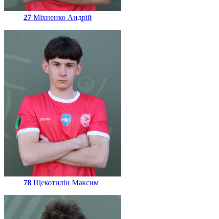
27
Міхненко Андрій
78
Щекотилін Максим