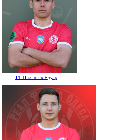
14
Шихалєєв Едуар