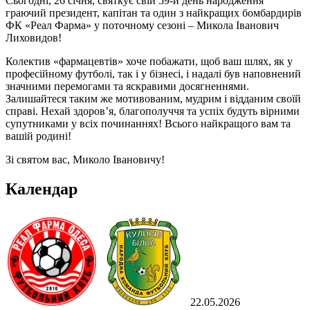
Сьогодні, 26 січня, святкує свій 59-й день народження
граючий президент, капітан та один з найкращих бомбардирів
ФК «Реал Фарма» у поточному сезоні – Микола Іванович
Лиховидов!
Колектив «фармацевтів» хоче побажати, щоб ваш шлях, як у
професійному футболі, так і у бізнесі, і надалі був наповнений
значними перемогами та яскравими досягненнями.
Залишайтеся таким же мотивованим, мудрим і відданим своїй
справі. Нехай здоров’я, благополуччя та успіх будуть вірними
супутниками у всіх починаннях! Всього найкращого вам та
вашій родині!
Зі святом вас, Миколо Івановичу!
Календар
22.05.2026