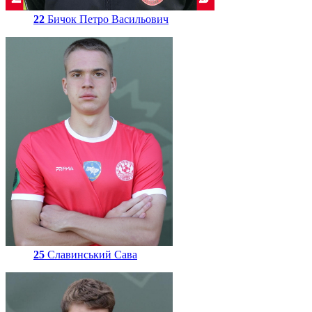
22
Бичок Петро Васильович
25
Славинський Сава