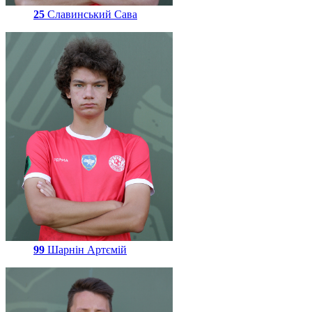
25
Славинський Сава
99
Шарнін Артємій