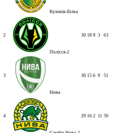
Куликів-Білка
2
30
18
9
3
63
Полісся-2
3
30
15
6
9
51
Нива
4
29
16
2
11
50
Самбір-Нива-2