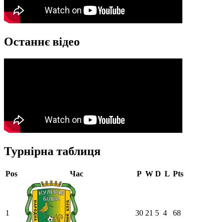
Останнє відео
Турнірна таблиця
Pos
Час
P
W
D
L
Pts
1
30
21
5
4
68