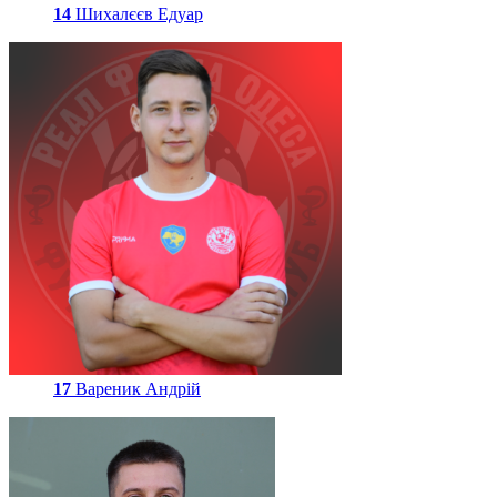
14
Шихалєєв Едуар
17
Вареник Андрій