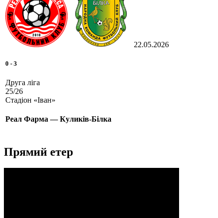
22.05.2026
0
-
3
Друга ліга
25/26
Стадіон «Іван»
Реал Фарма — Куликів-Білка
Прямий етер