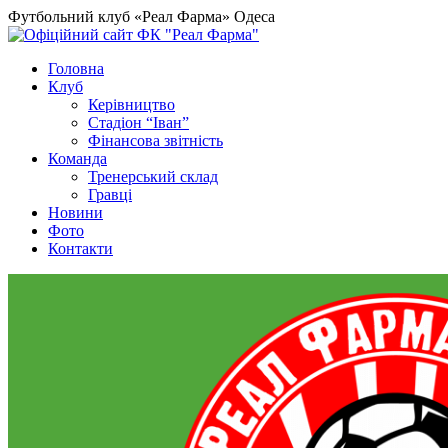
Футбольний клуб «Реал Фарма» Одеса
Головна
Клуб
Керівництво
Стадіон “Іван”
Фінансова звітність
Команда
Тренерський склад
Гравці
Новини
Фото
Контакти