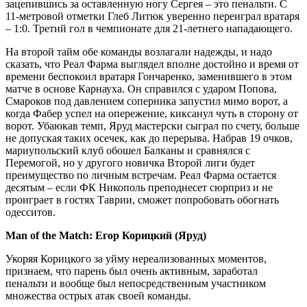
зацепившись за оставленную ногу Сергея – это пенальти. С
11-метровой отметки Глеб Литюк уверенно переиграл вратаря
– 1:0. Третий гол в чемпионате для 21-летнего нападающего.
На второй тайм обе команды возлагали надежды, и надо
сказать, что Реал Фарма выглядел вполне достойно и время от
времени беспокоил вратаря Гончаренко, заменившего в этом
матче в основе Карнауха. Он справился с ударом Попова,
Смароков под давлением соперника запустил мимо ворот, а
когда Фабер успел на опережение, киксанул чуть в сторону от
ворот. Убаюкав темп, Яруд мастерски сыграл по счету, больше
не допуская таких осечек, как до перерыва. Набрав 19 очков,
мариупольский клуб обошел Балканы и сравнялся с
Перемогой, но у другого новичка Второй лиги будет
преимущество по личным встречам. Реал Фарма остается
десятым – если ФК Никополь преподнесет сюрприз и не
проиграет в гостях Таврии, сможет попробовать обогнать
одесситов.
Man of the Match: Егор Корицкий (Яруд)
Укоряя Корицкого за уйму нереализованных моментов,
признаем, что парень был очень активным, заработал
пенальти и вообще был непосредственным участником
множества острых атак своей команды.