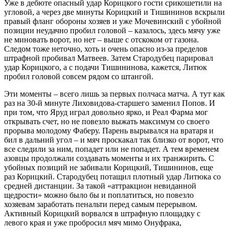
Уже в дебюте опасный удар Корицкого гости срикошетили на
угловой, а через две минуты Корицкий и Тишининов вскрыли
правый фланг обороны хозяев и уже Мочевинский с убойной
позиции неудачно пробил головой – казалось, здесь мячу уже
не миновать ворот, но нет – выше с отскоком от газона.
Следом тоже неточно, хоть и очень опасно из-за пределов
штрафной пробивал Матвеев. Затем Стародубец парировал
удар Корицкого, а с подачи Тишининова, кажется, Литюк
пробил головой совсем рядом со штангой.
Эти моменты – всего лишь за первых полчаса матча. А тут как
раз на 30-й минуте Лиховидова-старшего заменил Попов. И
при том, что Яруд играл довольно ярко, и Реал Фарма мог
открывать счет, но не повезло выжать максимум со своего
прорыва молодому Фаберу. Парень вырывался на вратаря и
бил в дальний угол – и мяч проскакал так близко от ворот, что
все следили за ним, попадет или не попадет. А тем временем
азовцы продолжали создавать моменты и их транжирить. С
убойных позиций не забивали Корицкий, Тишининов, еще
раз Корицкий. Стародубец потащил плотный удар Литюка со
средней дистанции. За такой «аттракцион невиданной
щедрости» можно было бы и поплатиться, но повезло
хозяевам заработать пенальти перед самым перерывом.
Активный Корицкий ворвался в штрафную площадку с
левого края и уже пробросил мяч мимо Онуфрака,