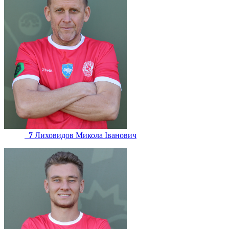
7
Лиховидов Микола Іванович