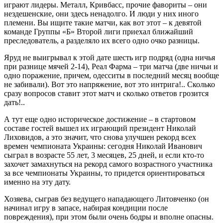
играют лидеры. Металл, Кривбасс, прочие фавориты – они
нездешенские, они здесь ненадолго. И люди у них иного
племени. Вы ищите такие матчи, как вот этот – к девятой
команде Группы «Б» Второй лиги приехал ближайший
преследователь, а разделяло их всего одно очко разницы.
Яруд не выигрывал к этой дате шесть игр подряд (одна ничья
при разнице мячей 2-14), Реал Фарма – три матча (две ничьи и
одно поражение, причем, одесситы в последний месяц вообще
не забивали). Вот это напряжение, вот это интрига!.. Сколько
сразу вопросов ставит этот матч и сколько ответов грозится
дать!..
А тут еще одно историческое достижение – в стартовом
составе гостей вышел их играющий президент Николай
Лиховидов, а это значит, что снова улучшен рекорд всех
времен чемпионата Украины: сегодня Николай Иванович
сыграл в возрасте 55 лет, 3 месяцев, 25 дней, и если кто-то
захочет замахнуться на рекорд самого возрастного участника
за все чемпионаты Украины, то придется ориентироваться
именно на эту дату.
Хозяева, сыграв без ведущего нападающего Литовченко (он
начинал игру в запасе, набирая кондиции после
повреждения), при этом были очень бодры и вполне опасны.