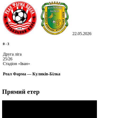
22.05.2026
0
-
3
Друга ліга
25/26
Стадіон «Іван»
Реал Фарма — Куликів-Білка
Прямий етер