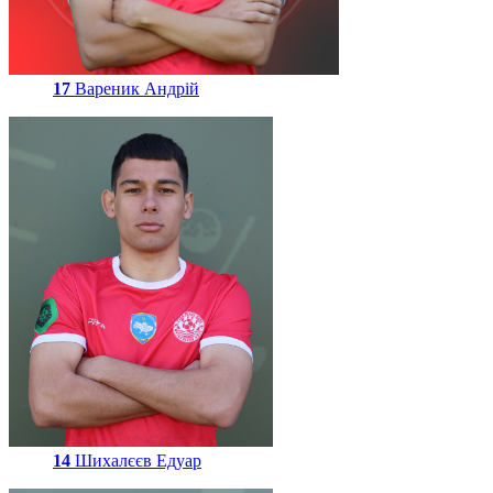
17
Вареник Андрій
14
Шихалєєв Едуар