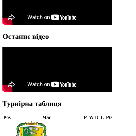
Останнє відео
Турнірна таблиця
Pos
Час
P
W
D
L
Pts