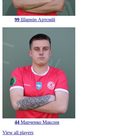
99
Шарнін Артємій
44
Марченко Максим
View all players