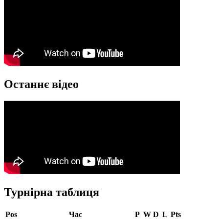
Останнє відео
Турнірна таблиця
Pos
Час
P
W
D
L
Pts