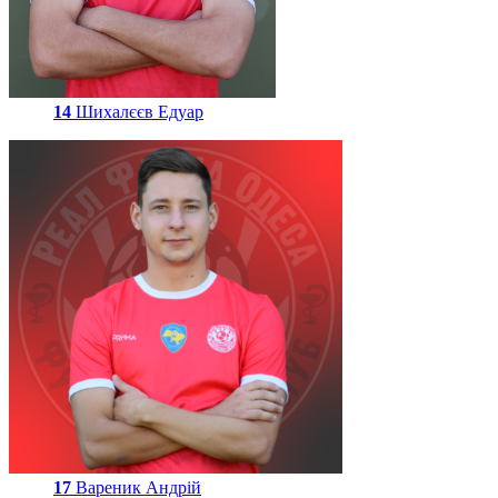
14
Шихалєєв Едуар
17
Вареник Андрій