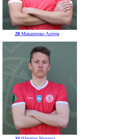
28
Макаренко Артем
33
Щербак Никита