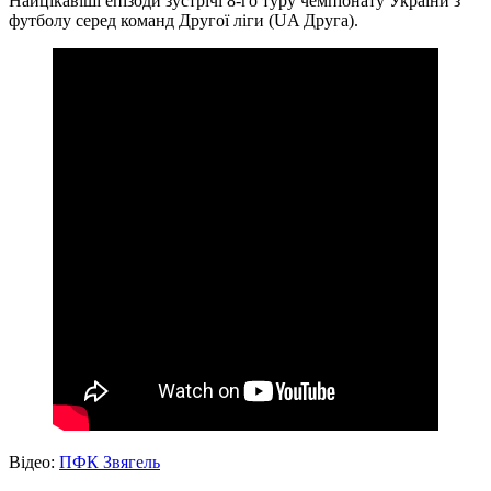
Найцікавіші епізоди зустрічі 8-го туру чемпіонату України з
футболу серед команд Другої ліги (UA Друга).
Відео:
ПФК Звягель