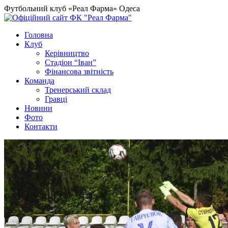
Футбольний клуб «Реал Фарма» Одеса
Головна
Клуб
Керівництво
Стадіон “Іван”
Фінансова звітність
Команда
Тренерський склад
Гравці
Новини
Фото
Контакти