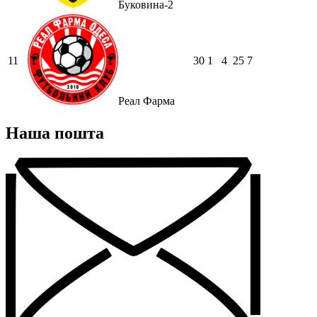
Буковина-2
11
30
1
4
25
7
Реал Фарма
Наша пошта