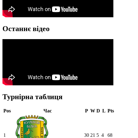
Останнє відео
Турнірна таблиця
Pos
Час
P
W
D
L
Pts
1
30
21
5
4
68