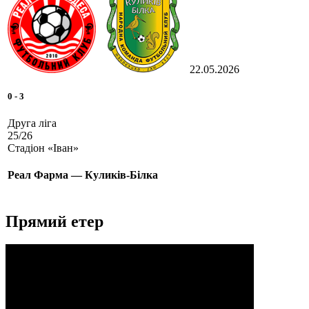
22.05.2026
0
-
3
Друга ліга
25/26
Стадіон «Іван»
Реал Фарма — Куликів-Білка
Прямий етер