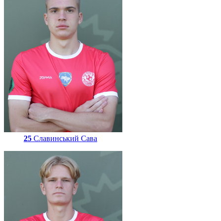
25
Славинський Сава