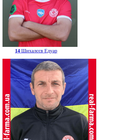
14
Шихалєєв Едуар