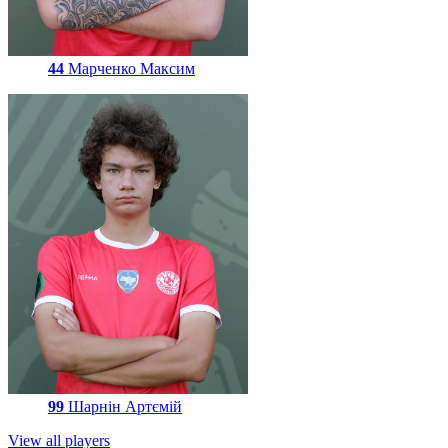
44
Марченко Максим
99
Шарнін Артємій
View all players