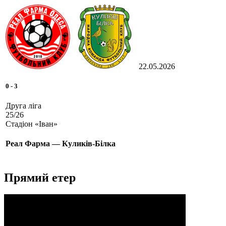
22.05.2026
0
-
3
Друга ліга
25/26
Стадіон «Іван»
Реал Фарма — Куликів-Білка
Прямий етер