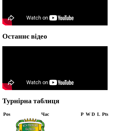
Останнє відео
Турнірна таблиця
Pos
Час
P
W
D
L
Pts