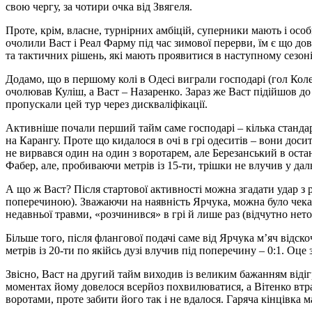
свою чергу, за чотири очка від Звягеля.
Проте, крім, власне, турнірних амбіцій, суперники мають і осо
очолили Васт і Реал Фарму під час зимової перерви, їм є що дов
та тактичних рішень, які мають проявитися в наступному сезоні
Додамо, що в першому колі в Одесі виграли господарі (гол Кол
очолював Куліш, а Васт – Назаренко. Зараз же Васт підійшов 
пропускали цей тур через дискваліфікації.
Активніше почали перший тайм саме господарі – кілька станда
на Карангу. Проте що кидалося в очі в грі одеситів – вони доси
не вирвався один на один з воротарем, але Березанський в ост
Фабер, але, пробиваючи метрів із 15-ти, трішки не влучив у дал
А що ж Васт? Після стартової активності можна згадати удар з 
поперечиною). Зважаючи на наявність Ярчука, можна було чекати
недавньої травми, «розчинився» в грі й лише раз (відчутно нето
Більше того, після флангової подачі саме від Ярчука м’яч від
метрів із 20-ти по якійсь дузі влучив під поперечину – 0:1. Оце
Звісно, Васт на другий тайм виходив із великим бажанням відіг
моментах йому довелося всерйоз похвилюватися, а Вітенко втра
воротами, проте забити його так і не вдалося. Гаряча кінцівка 