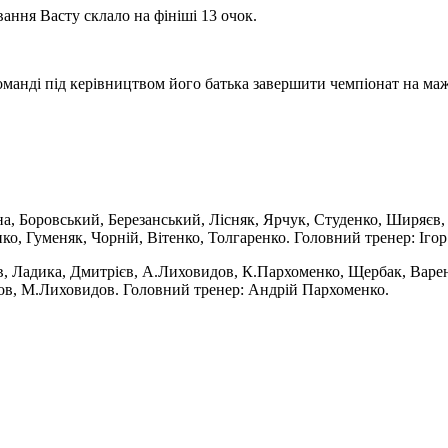
ання Васту склало на фініші 13 очок.
манді під керівництвом його батька завершити чемпіонат на маж
на, Боровський, Березанський, Лісняк, Ярчук, Студенко, Ширяєв,
ко, Гуменяк, Чорній, Вітенко, Толгаренко. Головний тренер: Іго
в, Ладика, Дмитрієв, А.Лиховидов, К.Пархоменко, Щербак, Варе
нов, М.Лиховидов. Головний тренер: Андрій Пархоменко.