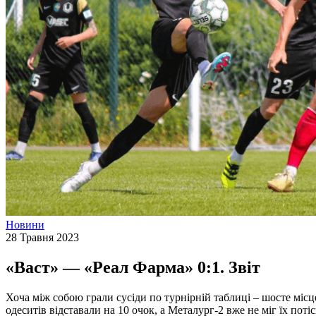
Новини
28 Травня 2023
«Васт» — «Реал Фарма» 0:1. Звіт
Хоча між собою грали сусіди по турнірній таблиці – шосте місце
одеситів відставали на 10 очок, а Металург-2 вже не міг їх пот