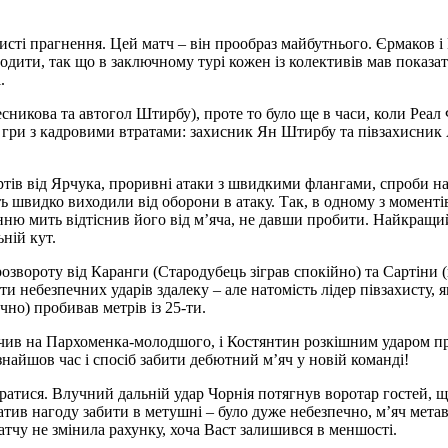
бисті прагнення. Цей матч – він прообраз майбутнього. Єрмаков 
одити, так що в заключному турі кожен із колективів мав показат
.
есникова та автогол Штирбу), проте то було ще в часи, коли Реал
до гри з кадровими втратами: захисник Ян Штирбу та півзахисни
ртів від Ярчука, проривні атаки з швидкими флангами, спроби н
ть швидко виходили від оборони в атаку. Так, в одному з моменті
анню мить відтіснив його від м’яча, не давши пробити. Найкращ
ьній кут.
розвороту від Каранги (Стародубець зіграв спокійно) та Сартіни 
 небезпечних ударів здалеку – але натомість лідер півзахисту, я
чно) пробивав метрів із 25-ти.
скочив на Пархоменка-молодшого, і Костянтин розкішним ударом 
 знайшов час і спосіб забити дебютний м’яч у новій команді!
ратися. Влучний дальній удар Чорнія потягнув воротар гостей, щ
тив нагоду забити в метушні – було дуже небезпечно, м’яч метав
матчу не змінила рахунку, хоча Васт залишився в меншості.