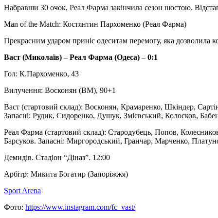
Набравши 30 очок, Реал Фарма закінчила сезон шостою. Відстав
Man of the Match: Костянтин Пархоменко (Реал Фарма)
Прекрасним ударом приніс одеситам перемогу, яка дозволила ко
Васт (Миколаїв) – Реал Фарма (Одеса) – 0:1
Гол: К.Пархоменко, 43
Вилучення: Восконян (ВМ), 90+1
Васт (стартовий склад): Восконян, Крамаренко, Шкіндер, Сарті
Запасні: Рудик, Сидоренко, Душук, Змієвський, Колосков, Бабен
Реал Фарма (стартовий склад): Стародубець, Попов, Колеснико
Барсуков. Запасні: Миргородський, Гранчар, Марченко, Плату
Демидів. Стадіон “Діназ”. 12:00
Арбітр: Микита Богатир (Запоріжжя)
Sport Arena
Фото:
https://www.instagram.com/fc_vast/