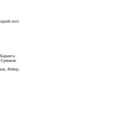
орній ноті.
 Каранга.
р Єрмаков.
ник, Фабер,