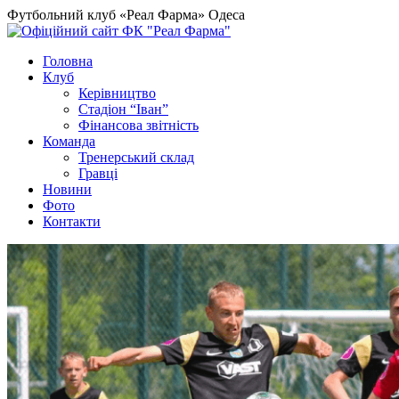
Футбольний клуб «Реал Фарма» Одеса
Головна
Клуб
Керівництво
Стадіон “Іван”
Фінансова звітність
Команда
Тренерський склад
Гравці
Новини
Фото
Контакти