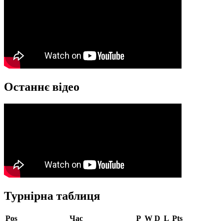
Останнє відео
Турнірна таблиця
Pos
Час
P
W
D
L
Pts