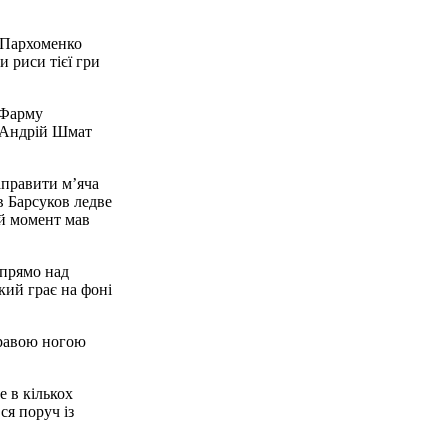
і Пархоменко
и риси тієї гри
 Фарму
к Андрій Шмат
аправити м’яча
в Барсуков ледве
ий момент мав
(прямо над
кий грає на фоні
правою ногою
е в кількох
ся поруч із