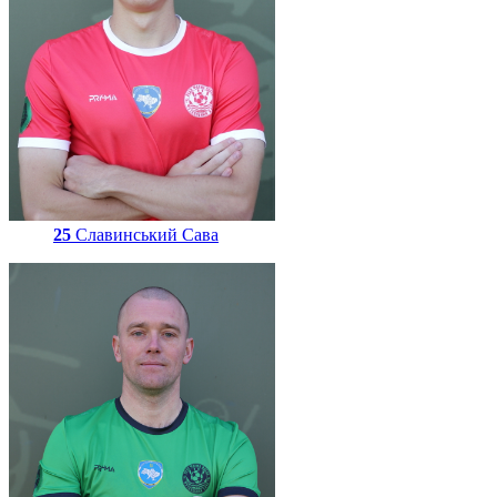
25
Славинський Сава