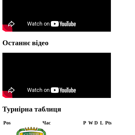
Останнє відео
Турнірна таблиця
Pos
Час
P
W
D
L
Pts