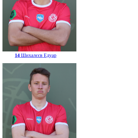
14
Шихалєєв Едуар