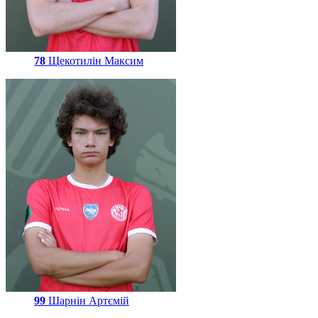
78
Щекотилін Максим
99
Шарнін Артємій