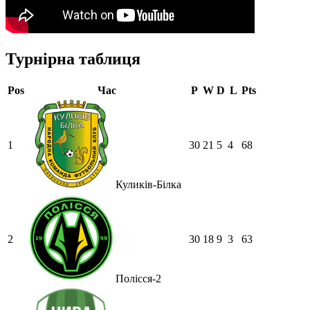
Турнірна таблиця
Pos
Час
P
W
D
L
Pts
1
30
21
5
4
68
Куликів-Білка
2
30
18
9
3
63
Полісся-2