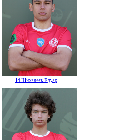
14
Шихалєєв Едуар