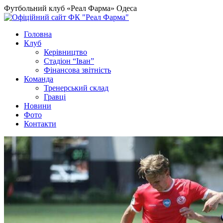
Футбольний клуб «Реал Фарма» Одеса
Головна
Клуб
Керівництво
Стадіон “Іван”
Фінансова звітність
Команда
Тренерський склад
Гравці
Новини
Фото
Контакти