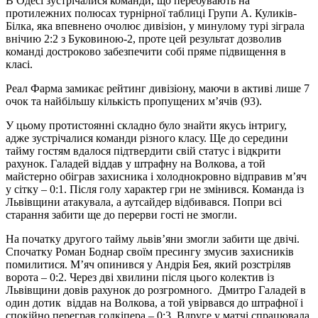
В Одесі зустрічалися команди, що перебувають на
протилежних полюсах турнірної таблиці Групи А. Куликів-
Білка, яка впевнено очолює дивізіон, у минулому турі зіграла
внічию 2:2 з Буковиною-2, проте цей результат дозволив
команді достроково забезпечити собі пряме підвищення в
класі.
Реал Фарма замикає рейтинг дивізіону, маючи в активі лише 7
очок та найбільшу кількість пропущених м’ячів (93).
У цьому протистоянні складно було знайти якусь інтригу,
адже зустрічалися команди різного класу. Ще до середини
тайму гостям вдалося підтвердити свій статус і відкрити
рахунок. Галадей віддав у штрафну на Волкова, а той
майстерно обіграв захисника і холоднокровно відправив м’яч
у сітку – 0:1. Після голу характер гри не змінився. Команда із
Львівщини атакувала, а аутсайдер відбивався. Попри всі
старання забити ще до перерви гості не змогли.
На початку другого тайму львів’яни змогли забити ще двічі.
Спочатку Роман Боднар своїм пресингу змусив захисників
помилитися. М’яч опинився у Андрія Бея, який розстріляв
ворота – 0:2. Через дві хвилини після цього колектив із
Львівщини довів рахунок до розгромного. Дмитро Галадей в
один дотик віддав на Волкова, а той увірвався до штрафної і
спокійно переграв голкіпера – 0:3. Вдруге у матчі спрацювала