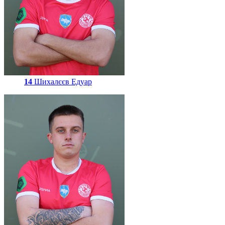
14
Шихалєєв Едуар