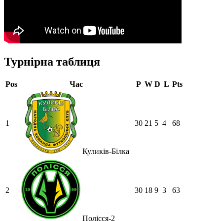
Турнірна таблиця
Pos
Час
P
W
D
L
Pts
1
30
21
5
4
68
Куликів-Білка
2
30
18
9
3
63
Полісся-2