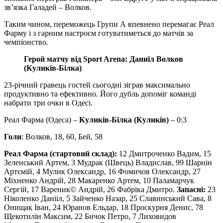
зв’язка Галадей – Волков.
Таким чином, переможець Групи А впевнено перемагає Реал
Фарму і з гарним настроєм готуватиметься до матчів за
чемпіонство.
Герой матчу від Sport Arena: Даниїл Волков
(Куликів-Білка)
23-річний гравець гостей сьогодні зіграв максимально
продуктивно та ефективно. Його дубль допоміг команді
набрати три очки в Одесі.
Реал Фарма (Одеса) –
Куликів-Білка (Куликів)
– 0:3
Голи
: Волков, 18, 60, Бей, 58
Реал Фарма (стартовий склад):
12 Дмитроченко Вадим, 15
Зеленський Артем, 3 Мудрак (Швець) Владислав, 99 Шарнін
Артємій, 4 Мулик Олександр, 16 Фомичов Олександр, 27
Міхненко Андрій, 28 Макаренко Артем, 10 Паламарчук
Сергій, 17 Вареник© Андрій, 26 Фабріка Дмитро.
Запасні:
23
Ніколенко Данііл, 5 Зайченко Назар, 25 Славинський Сава, 8
Онищак Іван, 24 Юранов Ельдар, 18 Проскурня Денис, 78
Щекотилін Максим, 22 Бичок Петро, 7 Лиховидов