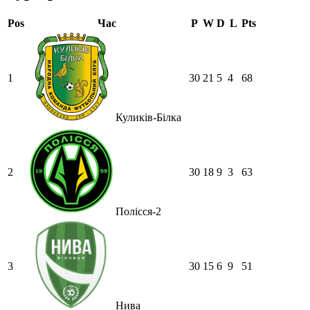
Pos
Час
P
W
D
L
Pts
1
30
21
5
4
68
Куликів-Білка
2
30
18
9
3
63
Полісся-2
3
30
15
6
9
51
Нива