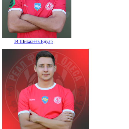
14
Шихалєєв Едуар