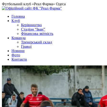
Футбольний клуб «Реал Фарма» Одеса
Головна
Клуб
Керівництво
Стадіон “Іван”
Фінансова звітність
Команда
Тренерський склад
Гравці
Новини
Фото
Контакти