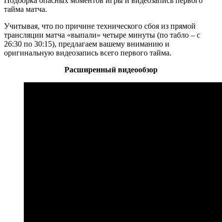
Подборка опасных моментов игры и видеозапись первого
тайма матча.
Учитывая, что по причине технического сбоя из прямой
трансляции матча «выпали» четыре минуты (по табло – с
26:30 по 30:15), предлагаем вашему вниманию и
оригинальную видеозапись всего первого тайма.
Расширенный видеообзор