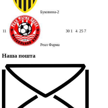
Буковина-2
11
30
1
4
25
7
Реал Фарма
Наша пошта