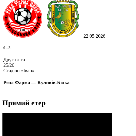
22.05.2026
0
-
3
Друга ліга
25/26
Стадіон «Іван»
Реал Фарма — Куликів-Білка
Прямий етер