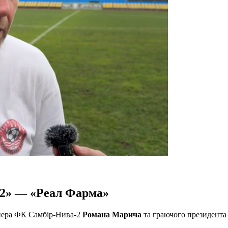
-2» — «Реал Фарма»
енера ФК Самбір-Нива-2
Романа Марича
та граючого президента