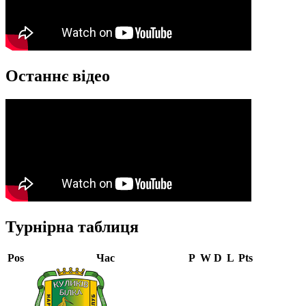
Останнє відео
Турнірна таблиця
Pos
Час
P
W
D
L
Pts