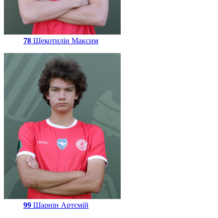
78
Щекотилін Максим
99
Шарнін Артємій