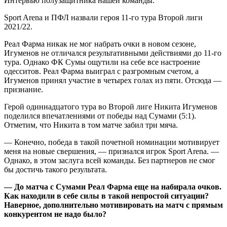
Интервью полузащитника нашей команды.
Sport Arena и ПФЛ назвали героя 11-го тура Второй лиги
2021/22.
Реал Фарма никак не мог набрать очки в новом сезоне,
Игуменов не отличался результативными действиями до 11-го
тура. Однако ФК Сумы ощутили на себе все настроение
одесситов. Реал Фарма выиграл с разгромным счетом, а
Игуменов принял участие в четырех голах из пяти. Отсюда —
признание.
Герой одиннадцатого тура во Второй лиге Никита Игуменов
поделился впечатлениями от победы над Сумами (5:1).
Отметим, что Никита в том матче забил три мяча.
— Конечно, победа в такой почетной номинации мотивирует
меня на новые свершения, — признался игрок Sport Arena. —
Однако, в этом заслуга всей команды. Без партнеров не смог
бы достичь такого результата.
— До матча с Сумами Реал Фарма еще на набирала очков.
Как находили в себе силы в такой непростой ситуации?
Наверное, дополнительно мотивировать на матч с прямым
конкурентом не надо было?