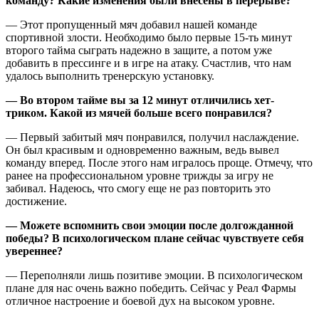
команду? Какие изменения были внесены в перерыве?
— Этот пропущенный мяч добавил нашей команде
спортивной злости. Необходимо было первые 15-ть минут
второго тайма сыграть надежно в защите, а потом уже
добавить в прессинге и в игре на атаку. Счастлив, что нам
удалось выполнить тренерскую установку.
— Во втором тайме вы за 12 минут отличились хет-
триком. Какой из мячей больше всего понравился?
— Первый забитый мяч понравился, получил наслаждение.
Он был красивым и одновременно важным, ведь вывел
команду вперед. После этого нам игралось проще. Отмечу, что
ранее на профессиональном уровне трижды за игру не
забивал. Надеюсь, что смогу еще не раз повторить это
достижение.
— Можете вспомнить свои эмоции после долгожданной
победы? В психологическом плане сейчас чувствуете себя
увереннее?
— Переполняли лишь позитиве эмоции. В психологическом
плане для нас очень важно победить. Сейчас у Реал Фармы
отличное настроение и боевой дух на высоком уровне.