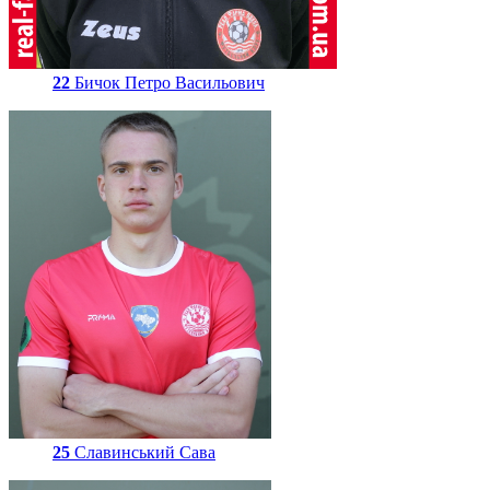
22
Бичок Петро Васильович
25
Славинський Сава