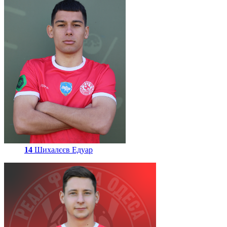
14
Шихалєєв Едуар