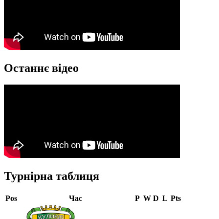
Останнє відео
Турнірна таблиця
Pos
Час
P
W
D
L
Pts