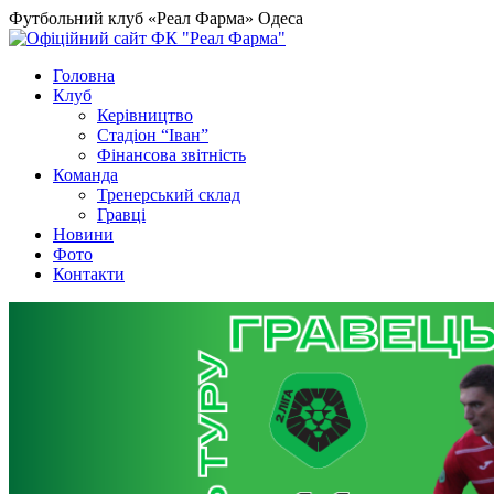
Футбольний клуб «Реал Фарма» Одеса
Головна
Клуб
Керівництво
Стадіон “Іван”
Фінансова звітність
Команда
Тренерський склад
Гравці
Новини
Фото
Контакти