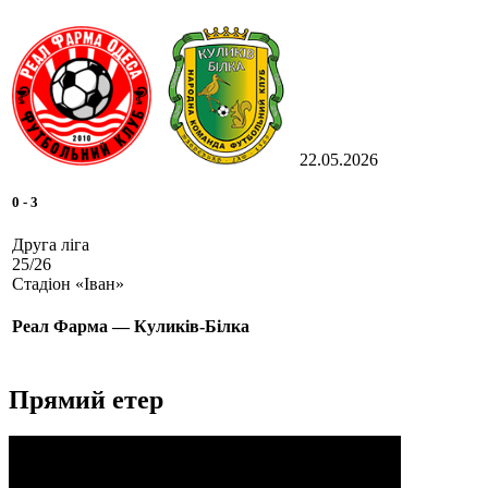
22.05.2026
0
-
3
Друга ліга
25/26
Стадіон «Іван»
Реал Фарма — Куликів-Білка
Прямий етер