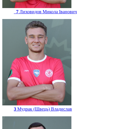
7
Лиховидов Микола Іванович
3
Мудрак (Швець) Владислав