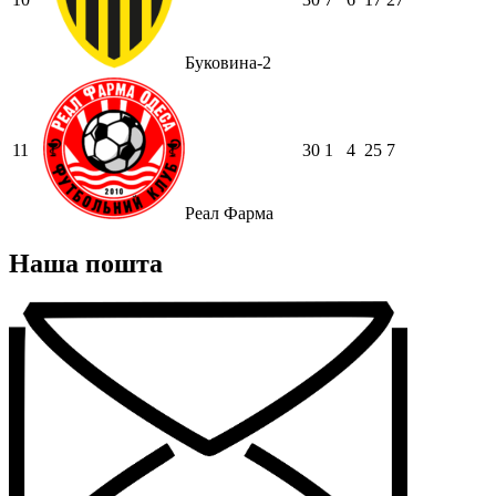
Буковина-2
11
30
1
4
25
7
Реал Фарма
Наша пошта