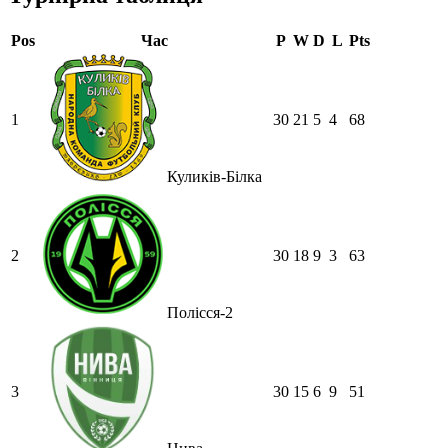
Pos
Час
P
W
D
L
Pts
1
30
21
5
4
68
Куликів-Білка
2
30
18
9
3
63
Полісся-2
3
30
15
6
9
51