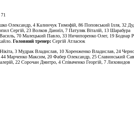
 71
шко Олександр, 4 Калинчук Тимофій, 86 Поповський Ілля, 32 Ду
ил Сергій, 23 Волков Даниїл, 7 Патуляк Віталій, 13 Шарабура
 Василь, 70 Малецький Павло, 33 Ничипоренко Олег, 19 Боднар Р
хайло.
Головний тренер:
Сергій Атласюк
Нікіта, 3 Мудрак Владислав, 10 Хоренженко Владислав, 24 Черно
 44 Марченко Максим, 20 Фабер Олександр, 25 Славинський Сав
лерій, 22 Сорочан Дмитро, 4 Співаченко Георгій, 7 Лиховидов