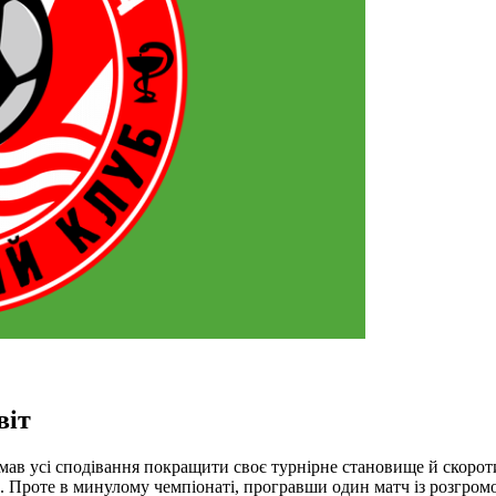
віт
мав усі сподівання покращити своє турнірне становище й скорот
о. Проте в минулому чемпіонаті, програвши один матч із розгром