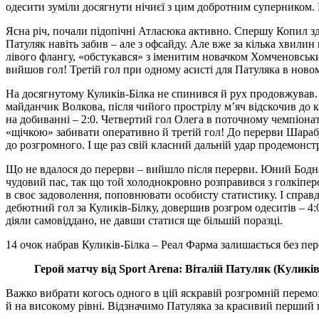
одесити зуміли досягнути нічиєї з цим добротним суперником. 
Ясна річ, почали підопічні Атласюка активно. Спершу Копил зд
Патуляк навіть забив – але з офсайду. Але вже за кілька хвилин в
лівого флангу, «обстукався» з іменитим новачком Хомченовськи
вийшов гол! Третій гол при одному асисті для Патуляка в новом
На досягнутому Куликів-Білка не спинився й рух продовжував. 
майданчик Волкова, після чийого прострілу м’яч відскочив до к
на добиванні – 2:0. Четвертий гол Олега в поточному чемпіонат
«щічкою» забивати оперативно й третій гол! До перерви Шараб
до розгромного. І ще раз свій класний дальній удар продемонст
Що не вдалося до перерви – вийшло після перерви. Юний Бодна
чудовий пас, так що той холоднокровно розправився з голкіпер
в своє задоволення, поповнювати особисту статистику. І справ
дебютний гол за Куликів-Білку, довершив розгром одеситів – 4:0
діяли самовіддано, не давши статися ще більшій поразці.
14 очок набрав Куликів-Білка – Реал Фарма залишається без пер
Герой матчу від Sport Arena: Віталій Патуляк (Куликів
Важко вибрати когось одного в цій яскравій розгромній перемозі,
й на високому рівні. Відзначимо Патуляка за красивий перший го