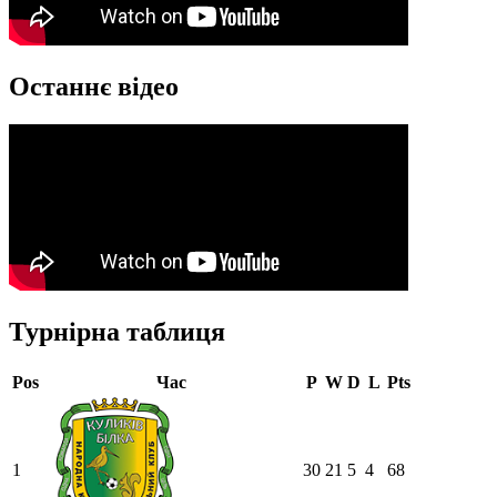
Останнє відео
Турнірна таблиця
Pos
Час
P
W
D
L
Pts
1
30
21
5
4
68