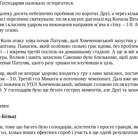
Господарям належало остерігатися.
алеку досить небезпечно пробивав по воротах Друі, а через кіль
сі перелічені святкували: після класної діагоналі від Копила Віта
м і класним ударом на виконання направив м’яча в сітку – 1:0. 
у сезоні.
Коли атаку зліва почав Патуляк, далі Хомченовський запустив у
апітана. Панасюк, який особливо сильно грає вдома, без проблем
і – і зокрема третій поспіль на домашньому стадіоні. А ще ж міг
ура, Волков і навіть захисник Савошко були близькими, щоб дов
рував Патуляк, цього разу трішки не влучивши в ціль.
р, який не вперше здорово входить у гру з лави запасних, поста
ом – 3:0. Третій гол Микити в поточному чемпіонаті. Далі вже м
ді: новачок із УПЛ Хомченовський, забивши головою після кутов
. У господарів було ще безліч гострих моментів, але Друі та зах
емог.
-Білка)
 тому що багато було голеадорів, асистентів і просто гравців, як
л, кілька інших ефектних спроб і участь в ще одній результативн