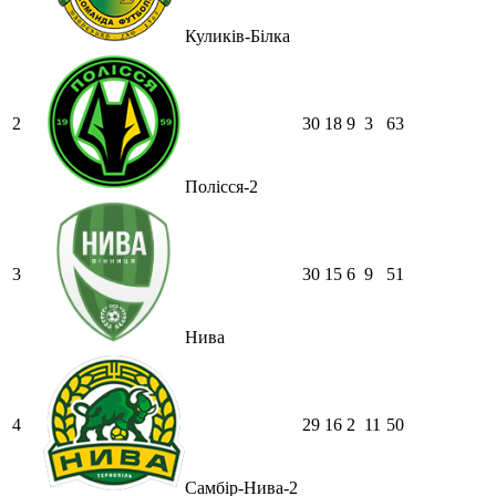
Куликів-Білка
2
30
18
9
3
63
Полісся-2
3
30
15
6
9
51
Нива
4
29
16
2
11
50
Самбір-Нива-2