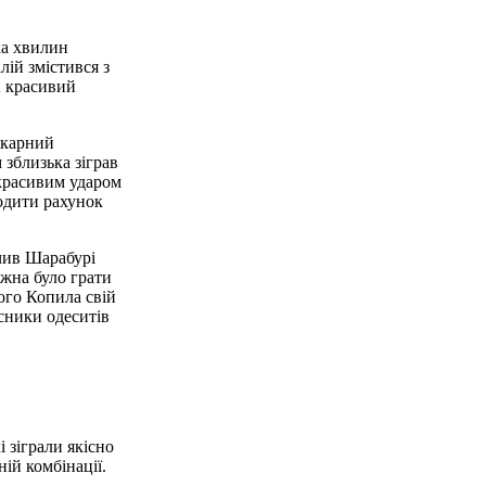
ка хвилин
лій змістився з
А красивий
 карний
 зблизька зіграв
 красивим ударом
одити рахунок
чив Шарабурі
ожна було грати
ого Копила свій
исники одеситів
і зіграли якісно
ій комбінації.