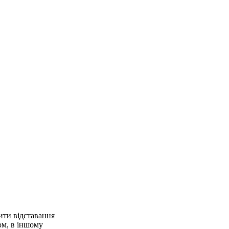
ити відставання
ом, в іншому