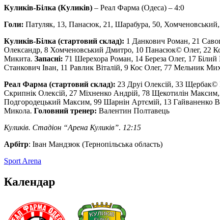
Куликів-Білка (Куликів)
– Реал Фарма (Одеса) – 4:0
Голи:
Патуляк, 13, Панасюк, 21, Шарабура, 50, Хомченовський,
Куликів-Білка
(
стартовий склад
)
:
1 Данкович Роман, 21 Саво
Олександр, 8 Хомченовський Дмитро, 10 Панасюк© Олег, 22 Коп
Микита.
Запасні:
71 Шерехора Роман, 14 Береза Олег, 17 Білий
Станкович Іван, 11 Равлик Віталій, 9 Кос Олег, 77 Мельник Ми
Реал Фарма
(
стартовий склад
)
:
23 Друі Олексій, 33 Щербак© 
Скрипнік Олексій, 27 Міхненко Андрій, 78 Щекотилін Максим,
Подгородецький Максим, 99 Шарнін Артємій, 13 Гайваненко Ва
Микола.
Головний тренер:
Валентин Полтавець
Куликів. Стадіон “Арена Куликів”. 12:15
Арбітр
: Іван Мандзюк (Тернопільська область)
Sport Arena
Календар