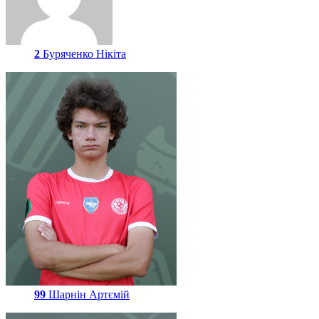
2
Буряченко Нікіта
99
Шарнін Артємій