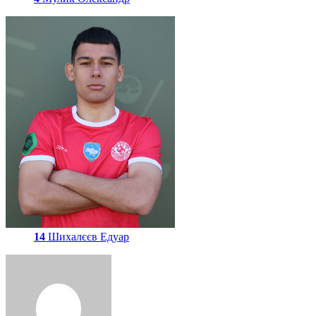
14
Шихалєєв Едуар