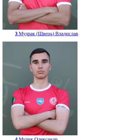
3
Мудрак (Швець) Владислав
4
Мулик Олександр