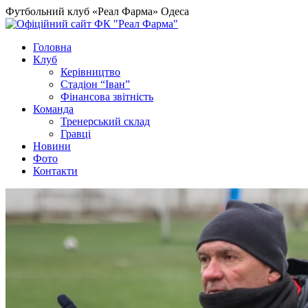
Футбольний клуб «Реал Фарма» Одеса
Головна
Клуб
Керівництво
Стадіон “Іван”
Фінансова звітність
Команда
Тренерський склад
Гравці
Новини
Фото
Контакти