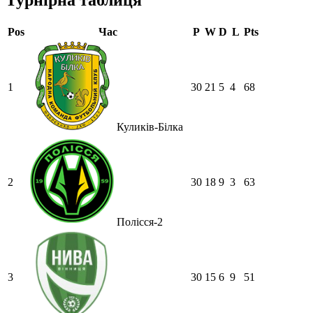
Турнірна таблиця
Pos
Час
P
W
D
L
Pts
1
30
21
5
4
68
Куликів-Білка
2
30
18
9
3
63
Полісся-2
3
30
15
6
9
51