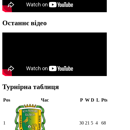
Останнє відео
Турнірна таблиця
Pos
Час
P
W
D
L
Pts
1
30
21
5
4
68