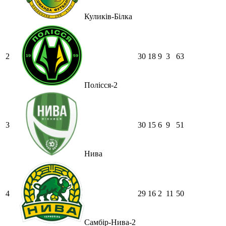
Куликів-Білка
2
30
18
9
3
63
Полісся-2
3
30
15
6
9
51
Нива
4
29
16
2
11
50
Самбір-Нива-2