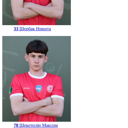
33
Щербак Никита
78
Щекотилін Максим