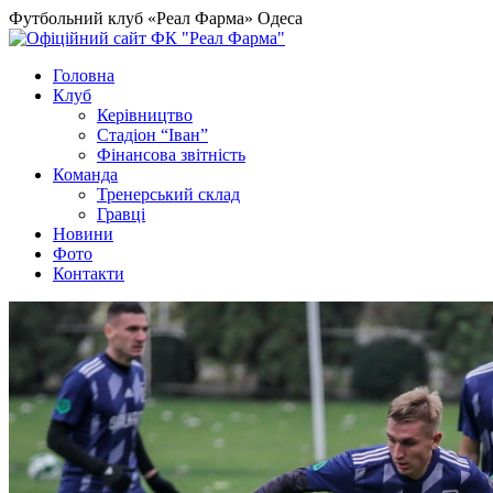
Футбольний клуб «Реал Фарма» Одеса
Головна
Клуб
Керівництво
Стадіон “Іван”
Фінансова звітність
Команда
Тренерський склад
Гравці
Новини
Фото
Контакти