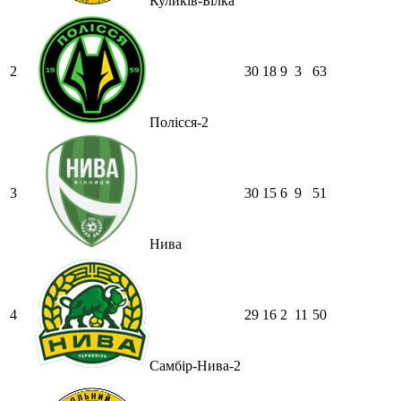
Куликів-Білка
2
30
18
9
3
63
Полісся-2
3
30
15
6
9
51
Нива
4
29
16
2
11
50
Самбір-Нива-2