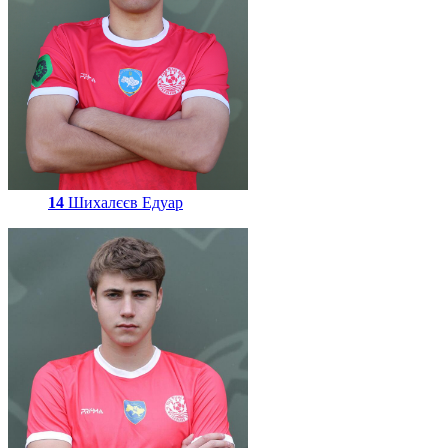
14
Шихалєєв Едуар