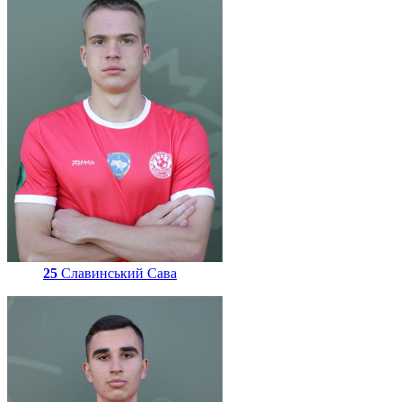
25
Славинський Сава