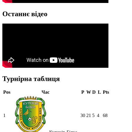
Останнє відео
Турнірна таблиця
Pos
Час
P
W
D
L
Pts
1
30
21
5
4
68