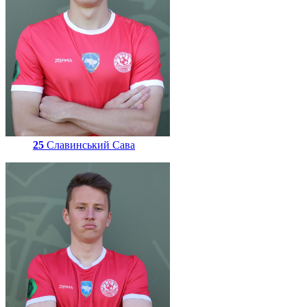
25
Славинський Сава