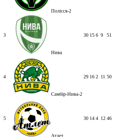
Полісся-2
3
30
15
6
9
51
Нива
4
29
16
2
11
50
Самбір-Нива-2
5
30
14
4
12
46
Атлет