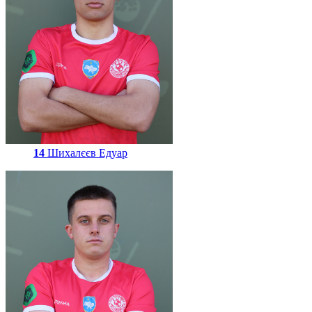
14
Шихалєєв Едуар