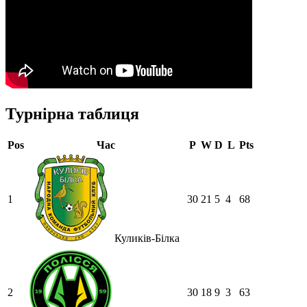
Турнірна таблиця
Pos
Час
P
W
D
L
Pts
1
30
21
5
4
68
Куликів-Білка
2
30
18
9
3
63