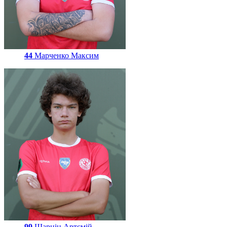
44
Марченко Максим
99
Шарнін Артємій