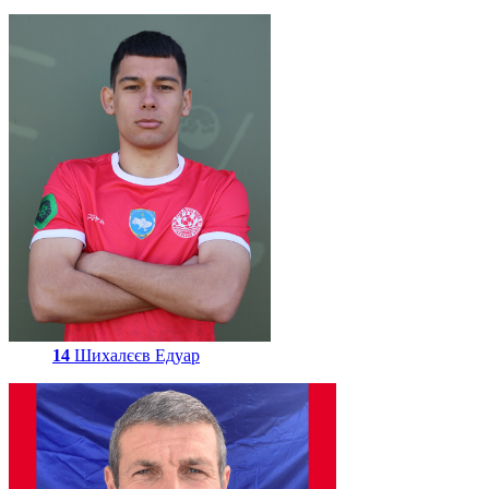
14
Шихалєєв Едуар