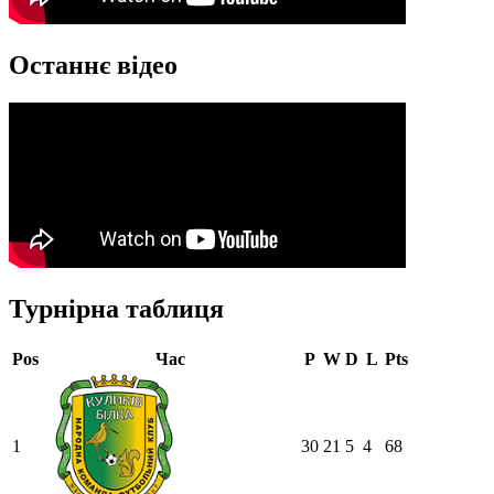
Останнє відео
Турнірна таблиця
Pos
Час
P
W
D
L
Pts
1
30
21
5
4
68