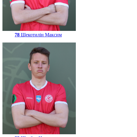
78
Щекотилін Максим