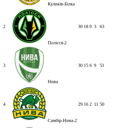
Куликів-Білка
2
30
18
9
3
63
Полісся-2
3
30
15
6
9
51
Нива
4
29
16
2
11
50
Самбір-Нива-2