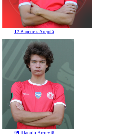
17
Вареник Андрій
99
Шарнін Артємій