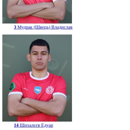
3
Мудрак (Швець) Владислав
14
Шихалєєв Едуар