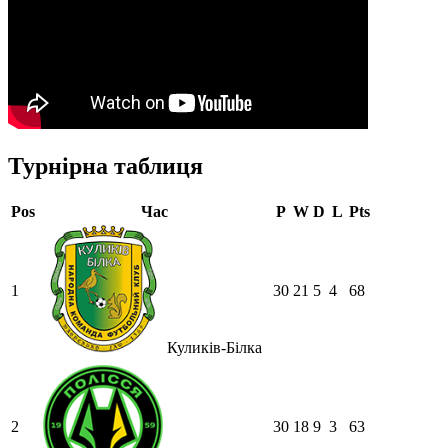
Турнірна таблиця
Pos
Час
P
W
D
L
Pts
1
30
21
5
4
68
Куликів-Білка
2
30
18
9
3
63