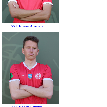
99
Шарнін Артємій
33
Щербак Никита