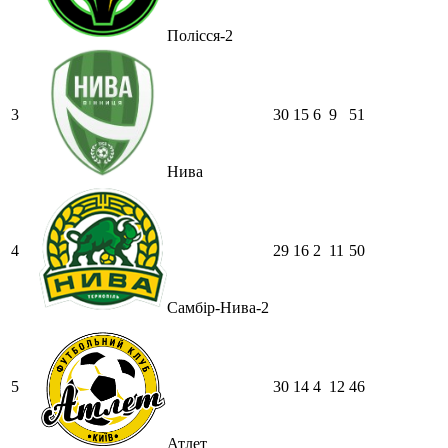
Полісся-2
3
30
15
6
9
51
Нива
4
29
16
2
11
50
Самбір-Нива-2
5
30
14
4
12
46
Атлет