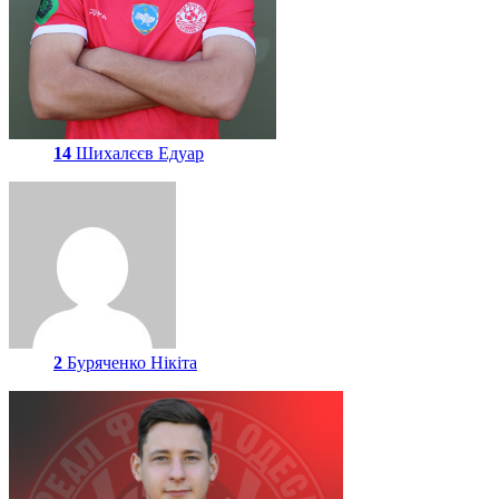
14
Шихалєєв Едуар
2
Буряченко Нікіта