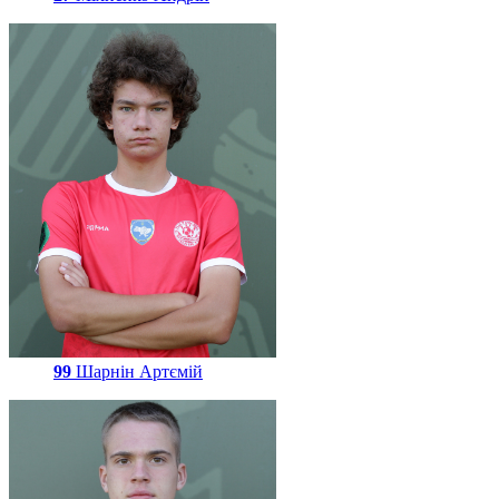
99
Шарнін Артємій