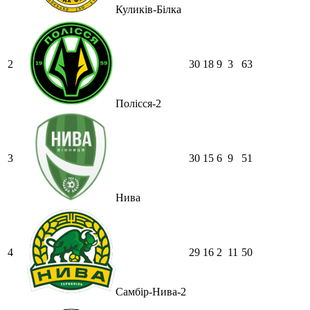
Куликів-Білка
2
30
18
9
3
63
Полісся-2
3
30
15
6
9
51
Нива
4
29
16
2
11
50
Самбір-Нива-2