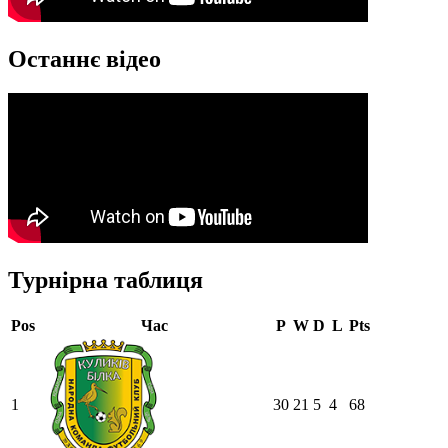
Останнє відео
Турнірна таблиця
Pos
Час
P
W
D
L
Pts
1
30
21
5
4
68