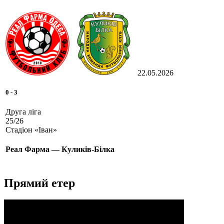
22.05.2026
0
-
3
Друга ліга
25/26
Стадіон «Іван»
Реал Фарма — Куликів-Білка
Прямий етер