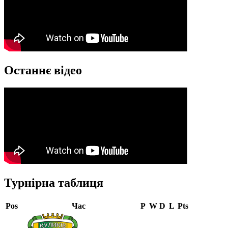
Останнє відео
Турнірна таблиця
Pos
Час
P
W
D
L
Pts