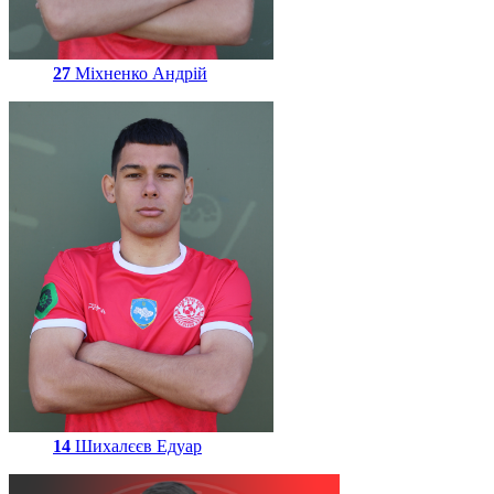
27
Міхненко Андрій
14
Шихалєєв Едуар