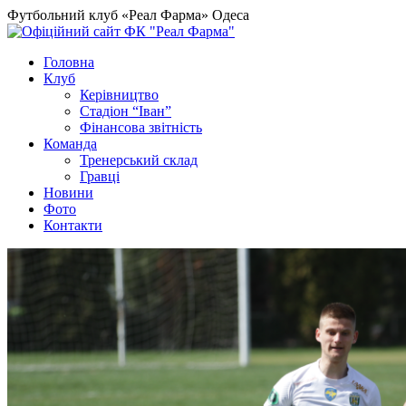
Футбольний клуб «Реал Фарма» Одеса
Головна
Клуб
Керівництво
Стадіон “Іван”
Фінансова звітність
Команда
Тренерський склад
Гравці
Новини
Фото
Контакти