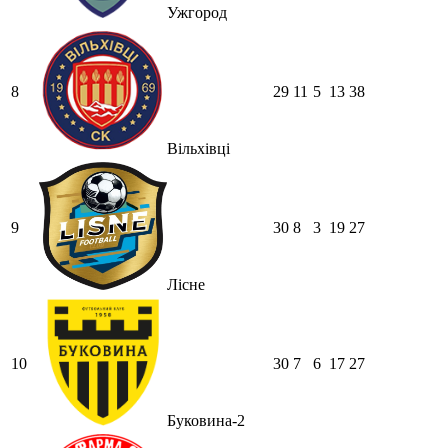
Ужгород
8
29
11
5
13
38
Вільхівці
9
30
8
3
19
27
Лісне
10
30
7
6
17
27
Буковина-2