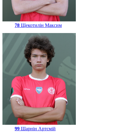
78
Щекотилін Максим
99
Шарнін Артємій