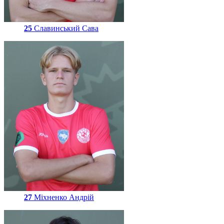
25
Славинський Сава
27
Міхненко Андрій