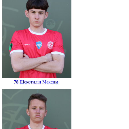
78
Щекотилін Максим