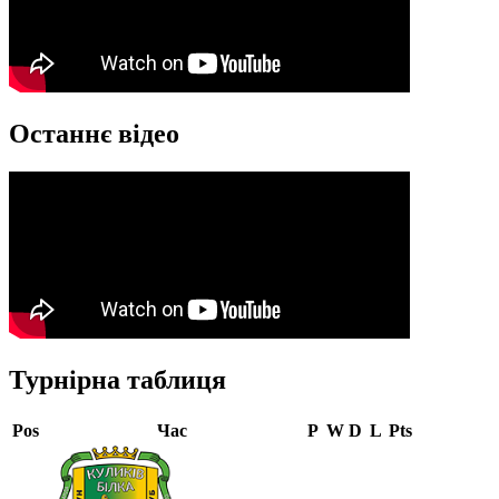
Останнє відео
Турнірна таблиця
Pos
Час
P
W
D
L
Pts