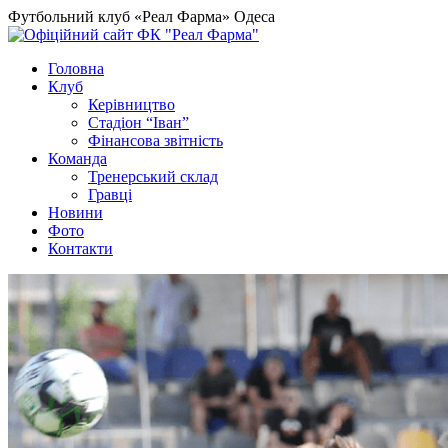
Футбольний клуб «Реал Фарма» Одеса
Головна
Клуб
Керівництво
Стадіон “Іван”
Фінансова звітність
Команда
Тренерський склад
Гравці
Новини
Фото
Контакти