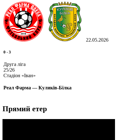
22.05.2026
0
-
3
Друга ліга
25/26
Стадіон «Іван»
Реал Фарма — Куликів-Білка
Прямий етер