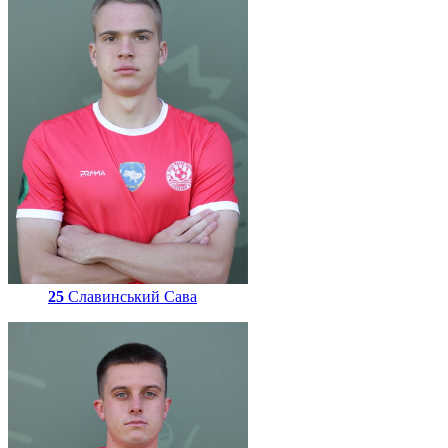
25
Славинський Сава