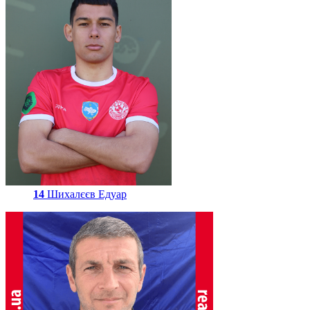
14
Шихалєєв Едуар