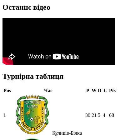
Останнє відео
Турнірна таблиця
Pos
Час
P
W
D
L
Pts
1
30
21
5
4
68
Куликів-Білка