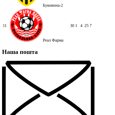
Буковина-2
11
30
1
4
25
7
Реал Фарма
Наша пошта