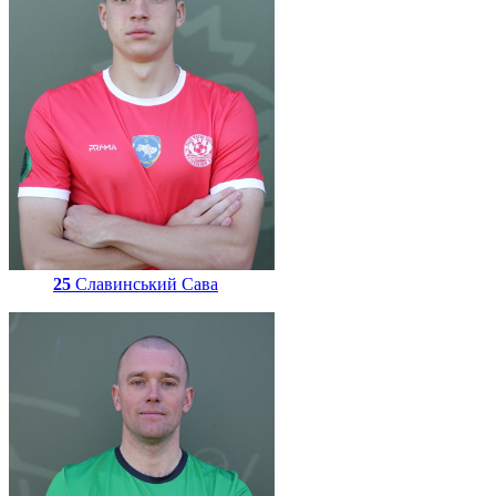
25
Славинський Сава