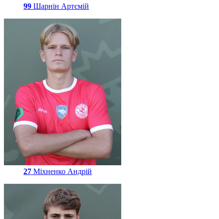
99
Шарнін Артємій
27
Міхненко Андрій