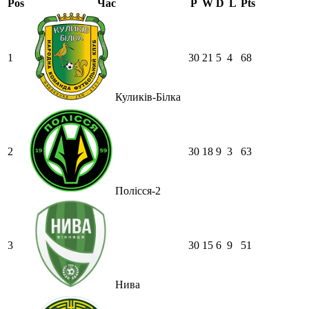
Pos
Час
P
W
D
L
Pts
1
30
21
5
4
68
Куликів-Білка
2
30
18
9
3
63
Полісся-2
3
30
15
6
9
51
Нива