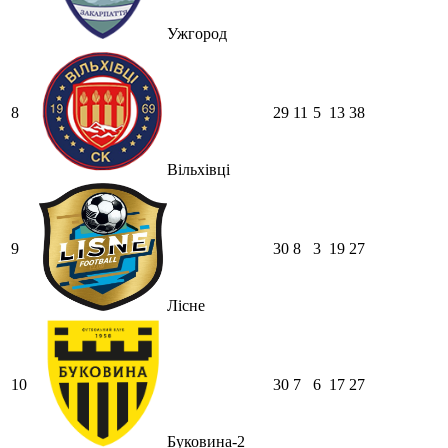
Ужгород
8
29
11
5
13
38
Вільхівці
9
30
8
3
19
27
Лісне
10
30
7
6
17
27
Буковина-2