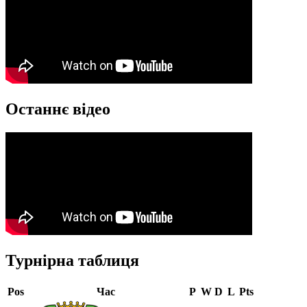
Останнє відео
Турнірна таблиця
Pos
Час
P
W
D
L
Pts