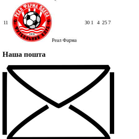
11
30
1
4
25
7
Реал Фарма
Наша пошта