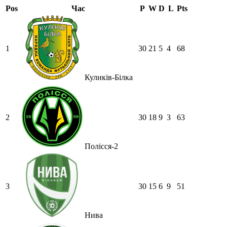
Pos
Час
P
W
D
L
Pts
1
30
21
5
4
68
Куликів-Білка
2
30
18
9
3
63
Полісся-2
3
30
15
6
9
51
Нива