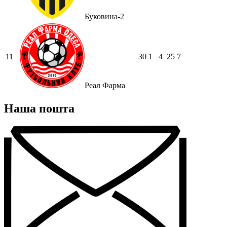
Буковина-2
11
30
1
4
25
7
Реал Фарма
Наша пошта