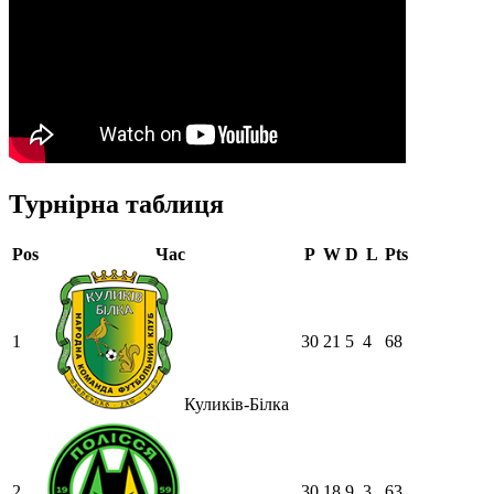
Турнірна таблиця
Pos
Час
P
W
D
L
Pts
1
30
21
5
4
68
Куликів-Білка
2
30
18
9
3
63