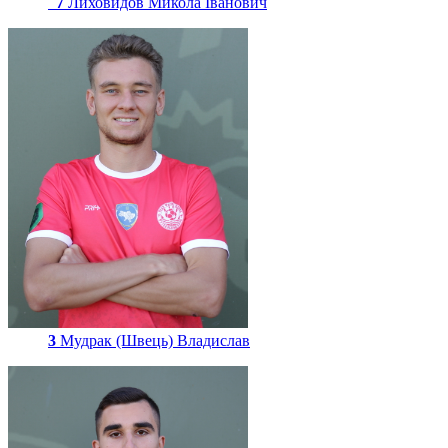
7
Лиховидов Микола Іванович
3
Мудрак (Швець) Владислав