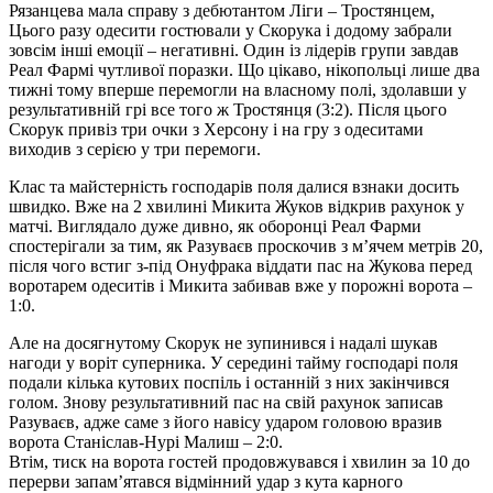
Рязанцева мала справу з дебютантом Ліги – Тростянцем,
Цього разу одесити гостювали у Скорука і додому забрали
зовсім інші емоції – негативні. Один із лідерів групи завдав
Реал Фармі чутливої поразки. Що цікаво, нікопольці лише два
тижні тому вперше перемогли на власному полі, здолавши у
результативній грі все того ж Тростянця (3:2). Після цього
Скорук привіз три очки з Херсону і на гру з одеситами
виходив з серією у три перемоги.
Клас та майстерність господарів поля далися взнаки досить
швидко. Вже на 2 хвилині Микита Жуков відкрив рахунок у
матчі. Виглядало дуже дивно, як оборонці Реал Фарми
спостерігали за тим, як Разуваєв проскочив з м’ячем метрів 20,
після чого встиг з-під Онуфрака віддати пас на Жукова перед
воротарем одеситів і Микита забивав вже у порожні ворота –
1:0.
Але на досягнутому Скорук не зупинився і надалі шукав
нагоди у воріт суперника. У середині тайму господарі поля
подали кілька кутових поспіль і останній з них закінчився
голом. Знову результативний пас на свій рахунок записав
Разуваєв, адже саме з його навісу ударом головою вразив
ворота Станіслав-Нурі Малиш – 2:0.
Втім, тиск на ворота гостей продовжувався і хвилин за 10 до
перерви запам’ятався відмінний удар з кута карного