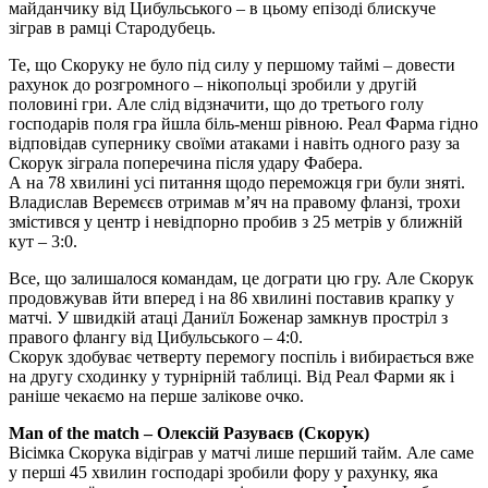
майданчику від Цибульського – в цьому епізоді блискуче
зіграв в рамці Стародубець.
Те, що Скоруку не було під силу у першому таймі – довести
рахунок до розгромного – нікопольці зробили у другій
половині гри. Але слід відзначити, що до третього голу
господарів поля гра йшла біль-менш рівною. Реал Фарма гідно
відповідав супернику своїми атаками і навіть одного разу за
Скорук зіграла поперечина після удару Фабера.
А на 78 хвилині усі питання щодо переможця гри були зняті.
Владислав Веремєєв отримав м’яч на правому фланзі, трохи
змістився у центр і невідпорно пробив з 25 метрів у ближній
кут – 3:0.
Все, що залишалося командам, це дограти цю гру. Але Скорук
продовжував йти вперед і на 86 хвилині поставив крапку у
матчі. У швидкій атаці Даниїл Боженар замкнув простріл з
правого флангу від Цибульського – 4:0.
Скорук здобуває четверту перемогу поспіль і вибирається вже
на другу сходинку у турнірній таблиці. Від Реал Фарми як і
раніше чекаємо на перше залікове очко.
Man of the match – Олексій Разуваєв (Скорук)
Вісімка Скорука відіграв у матчі лише перший тайм. Але саме
у перші 45 хвилин господарі зробили фору у рахунку, яка