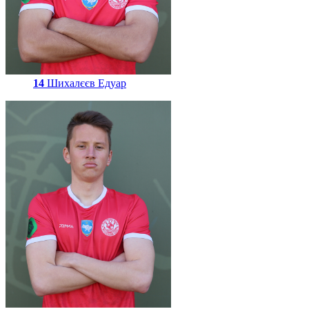
14
Шихалєєв Едуар