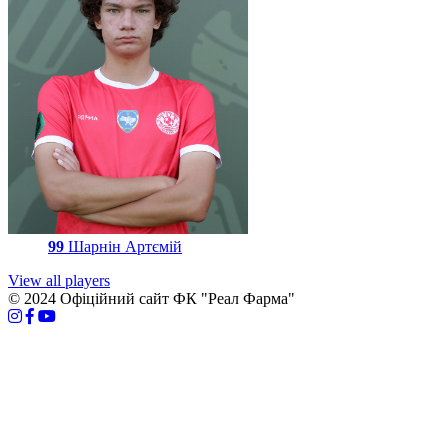
99
Шарнін Артємій
View all players
© 2024 Офіційний сайт ФК "Реал Фарма"