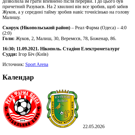
дозволила їм грати впевнено після перерви. І до цього був
причетний Разуваєв. На 2 хвилині він все зробив, щоб забив
Жуков, а у середині тайму зробив навіс точнісінько на голову
Малишу.
Скорук (Нікопольський район)
– Реал Фарма (Одеса) – 4:0
(2:0)
Голи:
Жуков, 2, Малиш, 30, Веремєєв, 78, Боженар, 86.
16:30; 11.09.2021. Нікополь. Стадіон Електрометалург
Суддя:
Ігор Біч (Київ)
Источник:
Sport Arena
Календар
22.05.2026