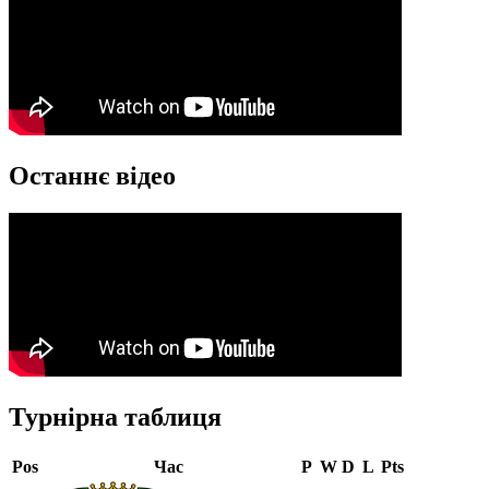
Останнє відео
Турнірна таблиця
Pos
Час
P
W
D
L
Pts