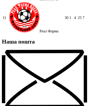
11
30
1
4
25
7
Реал Фарма
Наша пошта