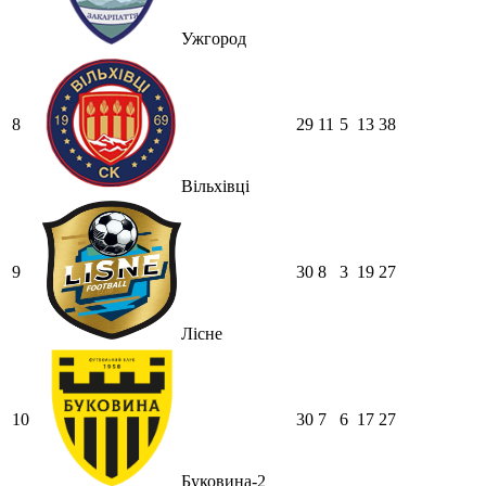
Ужгород
8
29
11
5
13
38
Вільхівці
9
30
8
3
19
27
Лісне
10
30
7
6
17
27
Буковина-2