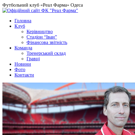
Футбольний клуб «Реал Фарма» Одеса
Головна
Клуб
Керівництво
Стадіон “Іван”
Фінансова звітність
Команда
Тренерський склад
Гравці
Новини
Фото
Контакти