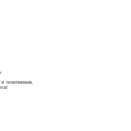
.
 и позитивным,
тся!