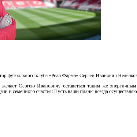
атор футбольного клуба «Реал Фарма» Сергей Иванович Неделков
 желает Сергею Ивановичу оставаться таким же энергичным
дачи и семейного счастья! Пусть ваши планы всегда осуществляю