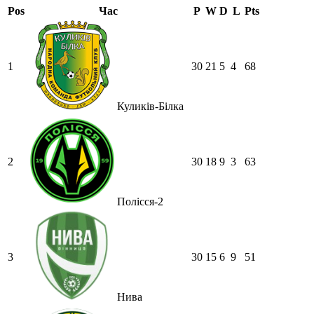
Pos
Час
P
W
D
L
Pts
1
30
21
5
4
68
Куликів-Білка
2
30
18
9
3
63
Полісся-2
3
30
15
6
9
51
Нива