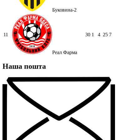
Буковина-2
11
30
1
4
25
7
Реал Фарма
Наша пошта