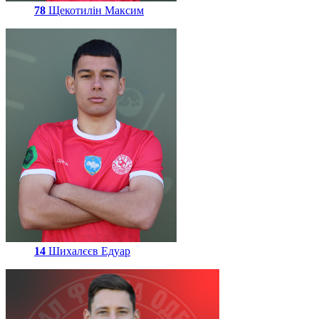
78
Щекотилін Максим
14
Шихалєєв Едуар