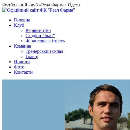
Футбольний клуб «Реал Фарма» Одеса
Головна
Клуб
Керівництво
Стадіон “Іван”
Фінансова звітність
Команда
Тренерський склад
Гравці
Новини
Фото
Контакти