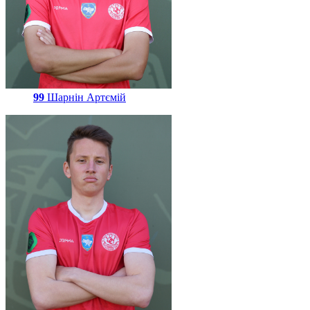
99
Шарнін Артємій