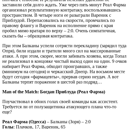
заставили себя долго ждать. Уже через пять минут Реал Фарма
организовал результативную контратаку, воспользовавшись
пространством. В четыре ноги ее разыграли Вареник с
Приблудой. Перепасовались на скорости, промчались по
правому флангу и Вареник на исполнение прямо с края
пробил мимо вратаря по верху – 2:0. Очень симпатичная,
сказать бы – образцовая контратака.
При этом Балканы успели сотрясти перекладину (зарядил туда
Опря), били издали и тратили много сил на массированные
атаки. А при этом, скорее, могли забивать хозяева, когда Топал
не реализовал в концовке чистый выход один на один. 9 очков
набирает Реал Фарма, обходит проигравших, а также
(минимум на сегодня) и черкасский Днепр. На восьмом месте
будут сегодня «фармацевты», прервав серию неудач. А вот
Балканы терпят поражение в шестой раз подряд…
Man of the Match: Богдан
Приблуда (Реал
Фарма)
Поучаствовал в обоих голах своей команды как ассистент.
Требуется ли от полузащитника атакующего плана что-то
еще?
Реал Фарма (Одесса)
– Балканы (Зоря) – 2:0
Голы
: Плачков, 17, Вареник, 65