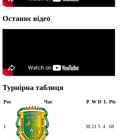
Останнє відео
Турнірна таблиця
Pos
Час
P
W
D
L
Pts
1
30
21
5
4
68