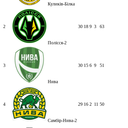
Куликів-Білка
2
30
18
9
3
63
Полісся-2
3
30
15
6
9
51
Нива
4
29
16
2
11
50
Самбір-Нива-2