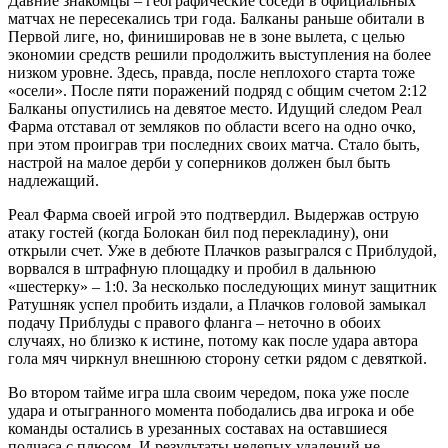
Давние знакомцы – географические соседи в официальных
матчах не пересекались три года. Балканы раньше обитали в
Первой лиге, но, финишировав не в зоне вылета, с целью
экономии средств решили продолжить выступления на более
низком уровне. Здесь, правда, после неплохого старта тоже
«осели». После пяти поражений подряд с общим счетом 2:12
Балканы опустились на девятое место. Идущий следом Реал
Фарма отставал от земляков по области всего на одно очко,
при этом проиграв три последних своих матча. Стало быть,
настрой на малое дерби у соперников должен был быть
надлежащий.
Реал Фарма своей игрой это подтвердил. Выдержав острую
атаку гостей (когда Болокан бил под перекладину), они
открыли счет. Уже в дебюте Плачков разыгрался с Приблудой,
ворвался в штрафную площадку и пробил в дальнюю
«шестерку» – 1:0. За несколько последующих минут защитник
Ратушняк успел пробить издали, а Плачков головой замыкал
подачу Приблуды с правого фланга – неточно в обоих
случаях, но близко к истине, потому как после удара автора
гола мяч чиркнул внешнюю сторону сетки рядом с девяткой.
Во втором тайме игра шла своим чередом, пока уже после
удара и отыгранного момента пободались два игрока и обе
команды остались в урезанных составах на оставшиеся
полчаса с плюсом. И результаты нелепых удалений не