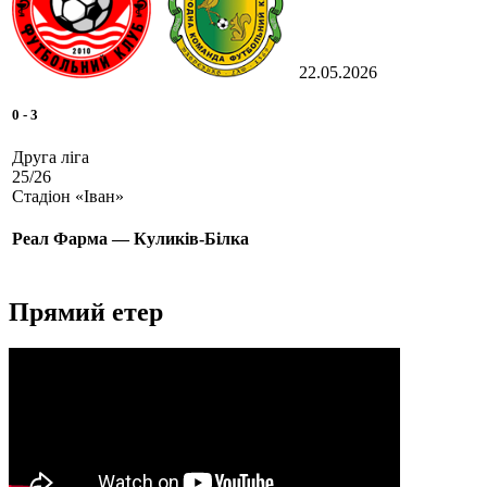
22.05.2026
0
-
3
Друга ліга
25/26
Стадіон «Іван»
Реал Фарма — Куликів-Білка
Прямий етер