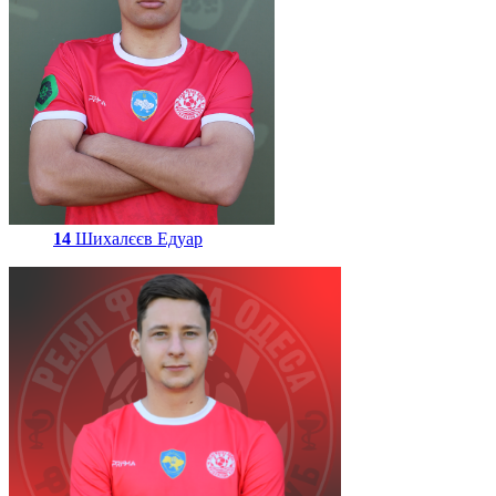
14
Шихалєєв Едуар