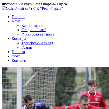
Футбольний клуб «Реал Фарма» Одеса
Головна
Клуб
Керівництво
Стадіон “Іван”
Фінансова звітність
Команда
Тренерський склад
Гравці
Новини
Фото
Контакти