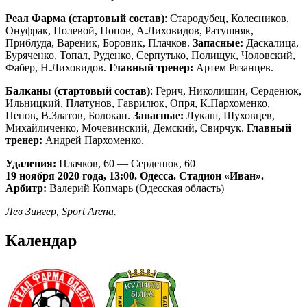
Реал Фарма (стартовый состав)
: Стародубец, Колесников,
Онуфрак, Полевой, Попов, А.Лиховидов, Ратушняк,
Приблуда, Вареник, Боровик, Плачков.
Запасные:
Даскалица,
Буряченко, Топал, Руденко, Серпутько, Полищук, Чоловский,
Фабер, Н.Лиховидов.
Главный тренер:
Артем Рязанцев.
Балканы (стартовый состав)
: Герич, Николишин, Серденюк,
Ильницкий, Платунов, Гаврилюк, Опря, К.Пархоменко,
Пенов, В.Златов, Болокан.
Запасные:
Лукаш, Шуховцев,
Михайличенко, Мочевинский, Демский, Свирчук.
Главный
тренер:
Андрей Пархоменко.
Удаления:
Плачков, 60 — Серденюк, 60
19 ноября 2020 года, 13:00. Одесса. Стадион «Иван».
Арбитр:
Валерий Копмарь (Одесская область)
Лев Зингер, Sport Arena.
Календар