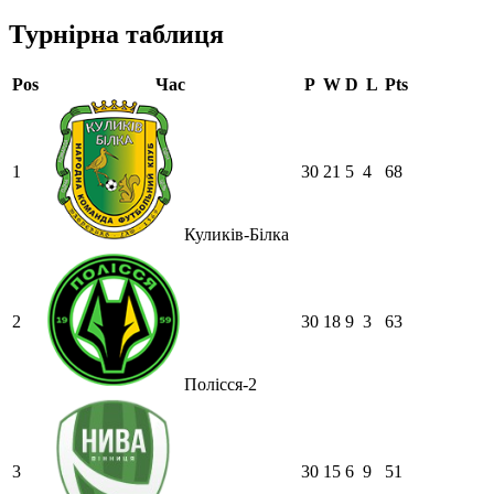
Турнірна таблиця
Pos
Час
P
W
D
L
Pts
1
30
21
5
4
68
Куликів-Білка
2
30
18
9
3
63
Полісся-2
3
30
15
6
9
51