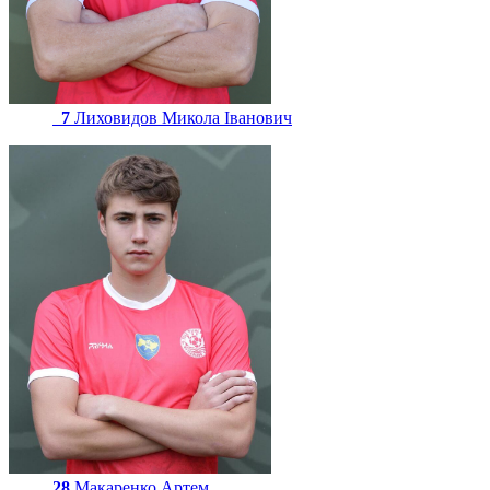
7
Лиховидов Микола Іванович
28
Макаренко Артем