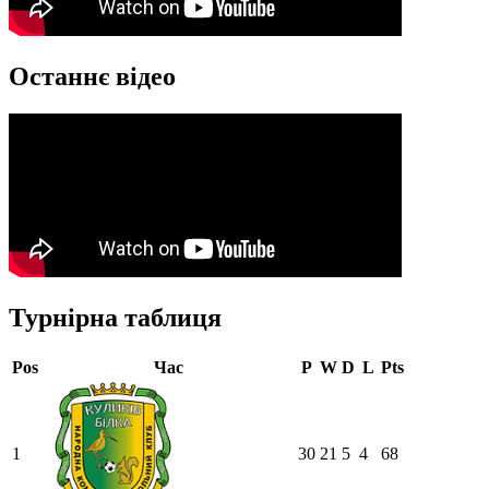
Останнє відео
Турнірна таблиця
Pos
Час
P
W
D
L
Pts
1
30
21
5
4
68