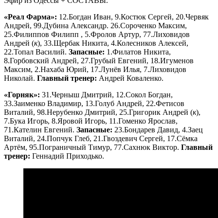
Эфир из Одессы + СОСТАВЫ.
«Реал Фарма»:
12.Богдан Иван, 9.Костюк Сергей, 20.Червяк
Андрей, 99.Дубина Александр. 26.Сороченко Максим,
25.Филиппов Филипп , 5.Фролов Артур, 77.Лиховидов
Андрей (
к
), 33.Щербак Никита, 4.Колесников Алексей,
22.Топал Василий.
Запасные:
1.Филатов Никита,
8.Горбовский Андрей, 27.Грубый Евгений, 18.Игуменов
Максим, 2.Нахаба Юрий, 17.Лунёв Илья, 7.Лиховидов
Николай.
Главный тренер:
Андрей Коваленко.
«Горняк»:
31.Черныш Дмитрий, 12.Сокол Богдан,
33.Заименко Владимир, 13.Голуб Андрей, 22.Фетисов
Виталий, 98.Нерубенко Дмитрий, 25.Григорик Андрей (
к
),
7.Бука Игорь, 8.Яровой Игорь, 11.Гоменко Ярослав,
71.Кателин Евгений.
Запасные:
23.Бондарев Давид, 4.Заец
Виталий, 24.Попчук Глеб, 21.Гвоздевич Сергей, 17.Сёмка
Артём, 95.Пограничный Тимур, 77.Сахнюк Виктор.
Главный
тренер:
Геннадий Приходько.