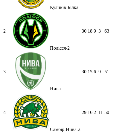
Куликів-Білка
2
30
18
9
3
63
Полісся-2
3
30
15
6
9
51
Нива
4
29
16
2
11
50
Самбір-Нива-2