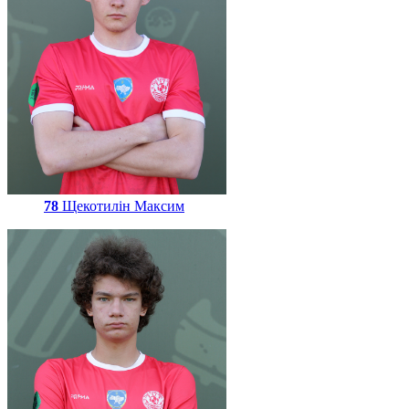
78
Щекотилін Максим