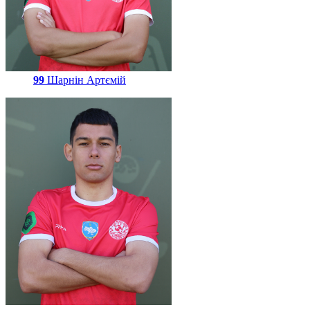
99
Шарнін Артємій