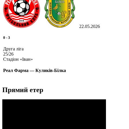
22.05.2026
0
-
3
Друга ліга
25/26
Стадіон «Іван»
Реал Фарма — Куликів-Білка
Прямий етер