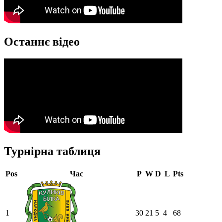
Останнє відео
Турнірна таблиця
Pos
Час
P
W
D
L
Pts
1
30
21
5
4
68