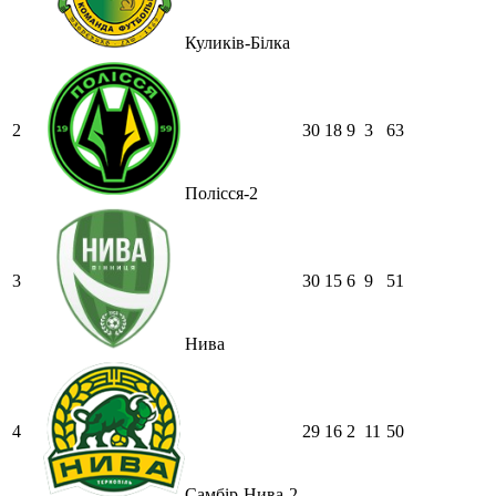
Куликів-Білка
2
30
18
9
3
63
Полісся-2
3
30
15
6
9
51
Нива
4
29
16
2
11
50
Самбір-Нива-2