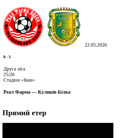
22.05.2026
0
-
3
Друга ліга
25/26
Стадіон «Іван»
Реал Фарма — Куликів-Білка
Прямий етер