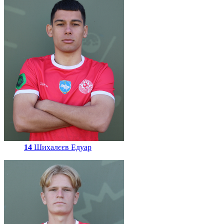
14
Шихалєєв Едуар