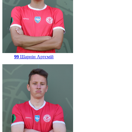
99
Шарнін Артємій