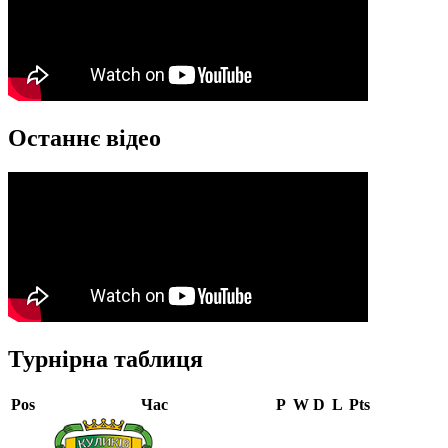
Останнє відео
Турнірна таблиця
Pos
Час
P
W
D
L
Pts