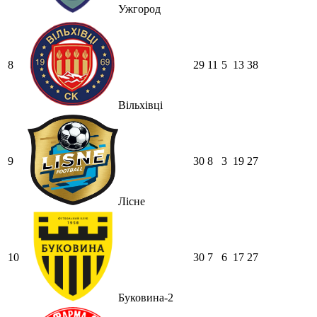
Ужгород
8
29
11
5
13
38
Вільхівці
9
30
8
3
19
27
Лісне
10
30
7
6
17
27
Буковина-2