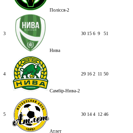
Полісся-2
3
30
15
6
9
51
Нива
4
29
16
2
11
50
Самбір-Нива-2
5
30
14
4
12
46
Атлет