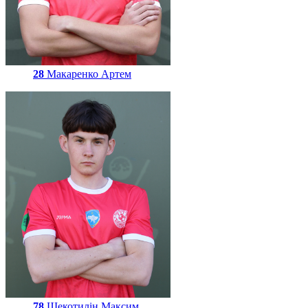
28
Макаренко Артем
78
Щекотилін Максим