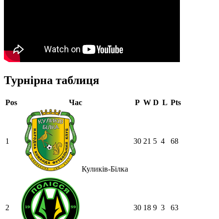
Турнірна таблиця
Pos
Час
P
W
D
L
Pts
1
30
21
5
4
68
Куликів-Білка
2
30
18
9
3
63