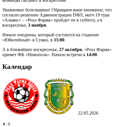
Команды сыграют в воскресенье.
Уважаемые болельщики! Обращаем ваше внимание, что
согласно решению Администрации ПФЛ, матч 19 тура
«Альянс» – «Реал Фарма» пройдет не в субботу, а в
воскресенье,
3 ноября
.
Начало поединка, который состоится на стадионе
«Юбилейный» в Сумах, в
15:00
.
А в ближайшее воскресенье,
27 октября
, «Реал Фарма»
примет ФК «Никополь». Начало встречи в
14:00
.
Календар
22.05.2026
0
-
3