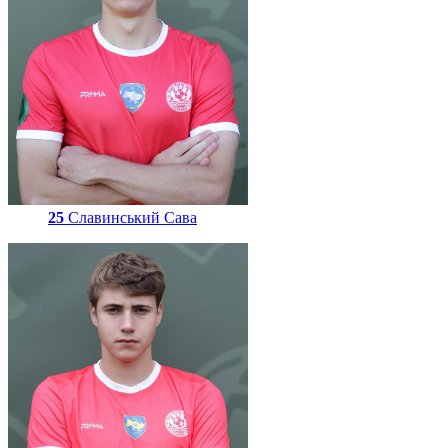
25
Славинський Сава