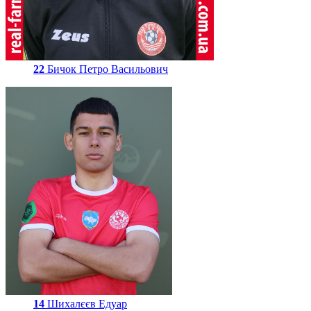
22
Бичок Петро Васильович
14
Шихалєєв Едуар