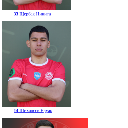
33
Щербак Никита
14
Шихалєєв Едуар