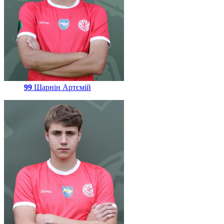
99
Шарнін Артємій