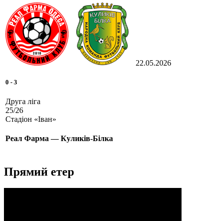
22.05.2026
0
-
3
Друга ліга
25/26
Стадіон «Іван»
Реал Фарма — Куликів-Білка
Прямий етер