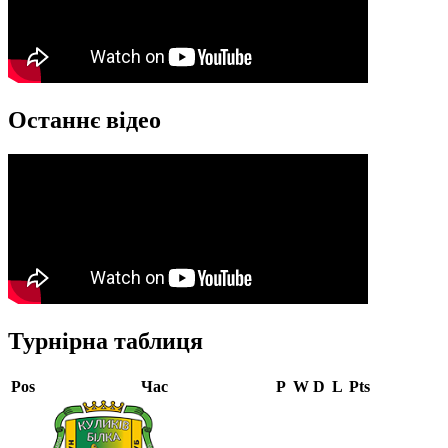
Останнє відео
Турнірна таблиця
Pos
Час
P
W
D
L
Pts