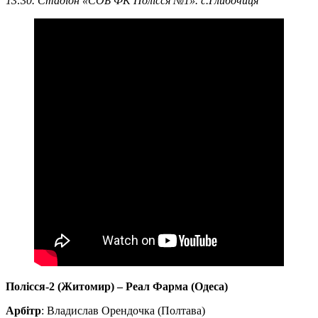
13:30. Стадіон «СОБ ФК Полісся №1». с.Глибочиця
Полісся-2 (Житомир) – Реал Фарма (Одеса)
Арбітр
: Владислав Орендочка (Полтава)