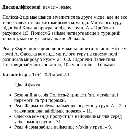
Дискваліфіковані
: немає – немає.
Полісся-2 ще має шанси зачепитися за друге місце, але не все
тепер залежить від житомирської команди. Минулого туру
підопічні Кішана програли лідеру групи А – Пробою з
рахунком 1:3. Полісся-2 займає четверте місце в турнірній
таблиці, маючи у своєму активі 26 балів.
Реалу Фармі лише диво допоможе залишити останнє місце у
групі А. Одеська команда минулого туру на своєму полі
розписала мирову з Рухом-2 – 0:0. Підопічні Валентина
Полтавця займають останню, 10-ту позицію з 9 очками.
Баланс ігор – 1:
+1=0-0 м’ячі 2-1
Цікаві факти:
Безнічийна серія Полісся-2 триває п’ять матчів: дві
перемоги та три поразки.
Реал Фарма здобула найменше перемог у групі А – 2, а
також зазнала найбільше поразок – 11.
Одеська команда пропустила найбільше м’ячів серед
усіх команд групи – 31.
Реал Фарма забила найменше м’ячів у групі – 9.