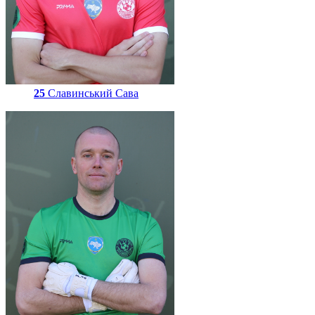
25
Славинський Сава