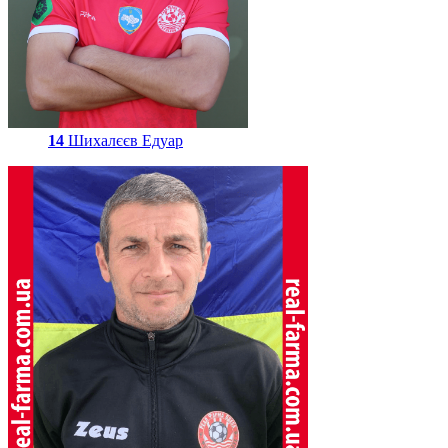
14
Шихалєєв Едуар