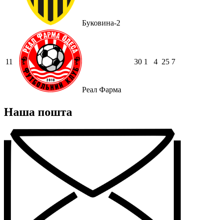
Буковина-2
11
30
1
4
25
7
Реал Фарма
Наша пошта