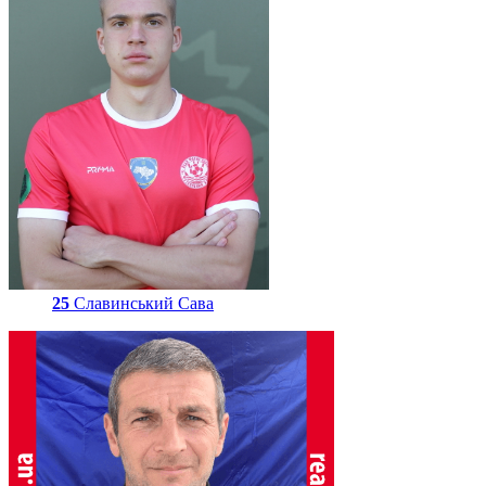
25
Славинський Сава