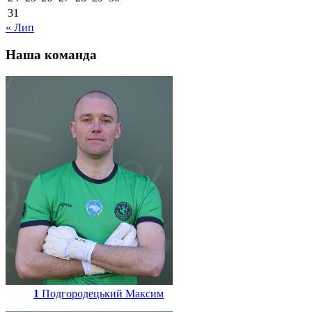
31
« Лип
Наша команда
1
Подгородецький Максим