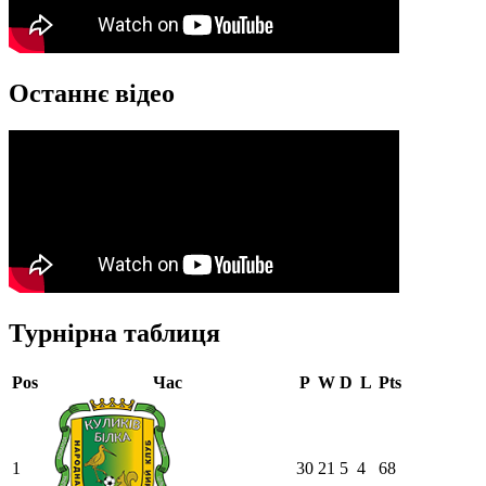
Останнє відео
Турнірна таблиця
Pos
Час
P
W
D
L
Pts
1
30
21
5
4
68