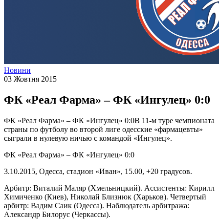
Новини
03 Жовтня 2015
ФК «Реал Фарма» – ФК «Ингулец» 0:0
ФК «Реал Фарма» – ФК «Ингулец» 0:0В 11-м туре чемпионата
страны по футболу во второй лиге одесские «фармацевты»
сыграли в нулевую ничью с командой «Ингулец».
ФК «Реал Фарма» – ФК «Ингулец» 0:0
3.10.2015, Одесса, стадион «Иван», 15.00, +20 градусов.
Арбитр: Виталий Маляр (Хмельницкий). Ассистенты: Кирилл
Химиченко (Киев), Николай Близнюк (Харьков). Четвертый
арбитр: Вадим Саик (Одесса). Наблюдатель арбитража:
Александр Билорус (Черкассы).