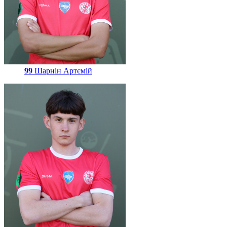
99
Шарнін Артємій