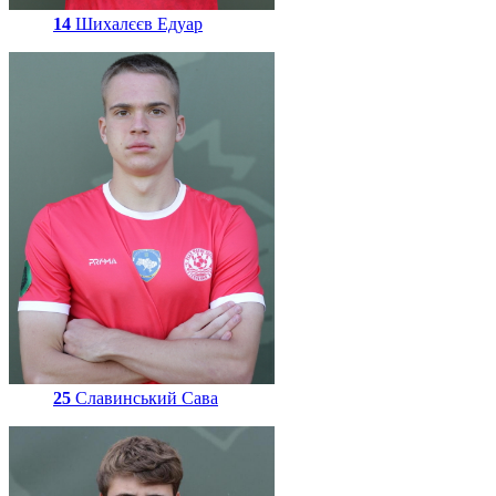
14
Шихалєєв Едуар
25
Славинський Сава