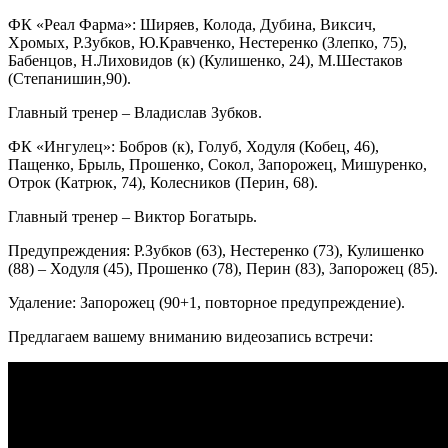
ФК «Реал Фарма»: Ширяев, Колода, Дубина, Виксич,
Хромых, Р.Зубков, Ю.Кравченко, Нестеренко (Злепко, 75),
Бабенцов, Н.Лиховидов (к) (Кулишенко, 24), М.Шестаков
(Степанишин,90).
Главный тренер – Владислав Зубков.
ФК «Ингулец»: Бобров (к), Голуб, Ходуля (Кобец, 46),
Пащенко, Брыль, Прошенко, Сокол, Запорожец, Мишуренко,
Отрок (Катрюк, 74), Колесников (Перин, 68).
Главный тренер – Виктор Богатырь.
Предупреждения: Р.Зубков (63), Нестеренко (73), Кулишенко
(88) – Ходуля (45), Прошенко (78), Перин (83), Запорожец (85).
Удаление: Запорожец (90+1, повторное предупреждение).
Предлагаем вашему вниманию видеозапись встречи: