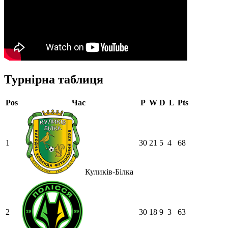
Турнірна таблиця
Pos
Час
P
W
D
L
Pts
1
30
21
5
4
68
Куликів-Білка
2
30
18
9
3
63