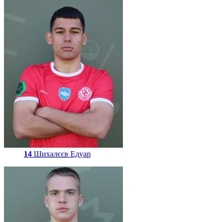
14
Шихалєєв Едуар