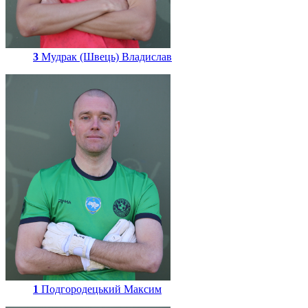
3
Мудрак (Швець) Владислав
1
Подгородецький Максим