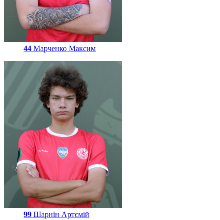
44
Марченко Максим
99
Шарнін Артємій