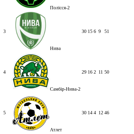
Полісся-2
3
30
15
6
9
51
Нива
4
29
16
2
11
50
Самбір-Нива-2
5
30
14
4
12
46
Атлет