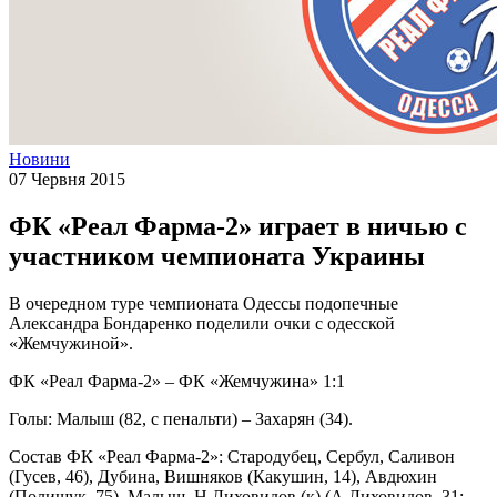
Новини
07 Червня 2015
ФК «Реал Фарма-2» играет в ничью с
участником чемпионата Украины
В очередном туре чемпионата Одессы подопечные
Александра Бондаренко поделили очки с одесской
«Жемчужиной».
ФК «Реал Фарма-2» – ФК «Жемчужина» 1:1
Голы: Малыш (82, с пенальти) – Захарян (34).
Состав ФК «Реал Фарма-2»: Стародубец, Сербул, Саливон
(Гусев, 46), Дубина, Вишняков (Какушин, 14), Авдюхин
(Полищук, 75), Малыш, Н.Лиховидов (к) (А.Лиховидов, 31;