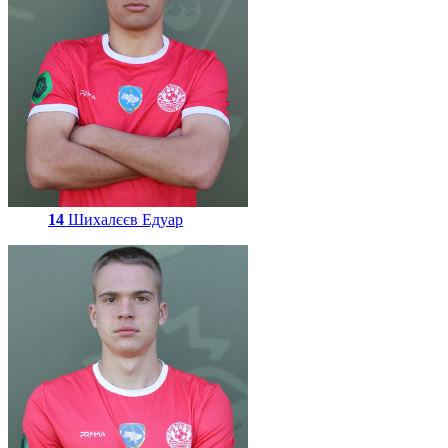
14
Шихалєєв Едуар