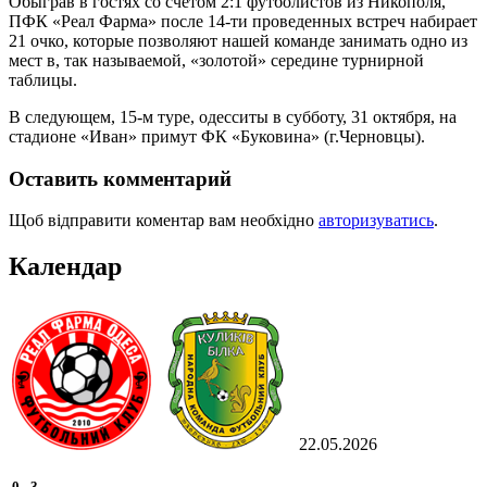
Обыграв в гостях со счетом 2:1 футболистов из Никополя,
ПФК «Реал Фарма» после 14-ти проведенных встреч набирает
21 очко, которые позволяют нашей команде занимать одно из
мест в, так называемой, «золотой» середине турнирной
таблицы.
В следующем, 15-м туре, одесситы в субботу, 31 октября, на
стадионе «Иван» примут ФК «Буковина» (г.Черновцы).
Оставить комментарий
Щоб відправити коментар вам необхідно
авторизуватись
.
Календар
22.05.2026
0
-
3