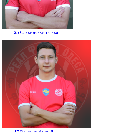
25
Славинський Сава
17
Вареник Андрій