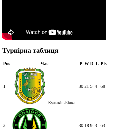
Турнірна таблиця
Pos
Час
P
W
D
L
Pts
1
30
21
5
4
68
Куликів-Білка
2
30
18
9
3
63