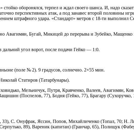
стойко оборонялся, терпел и ждал своего шанса. И, надо сказать
таточно перспективных атак, а под занавес второй половины игр
чением штрафного удара. «Стандарт» метров с 18-ти выполнил С
о Авагимян, Бугай, Микицей до перерыва и Зубейко, Мащенко 
дальний угол ворот, после подачи Гейко — 1:0.
ньоне (поле № 2). 9 градусов, солнечно. 2×55 мин.
Николай Статиров (Татарбунары).
видько, Мельничук, Путря, Кравченко, Валеев, Авагимян, Ковб
ащишин (Поспелов, 77), Бодня (Гейко, 77), Брагару (Сухоручко,
 33), С. Онуфрак, Яссин, Попов, Михайличенко (Топал, 70; Н. Л
Серпутько, 89), Вареник (капитан) (Гранчар, 65), Полищук (Фабер