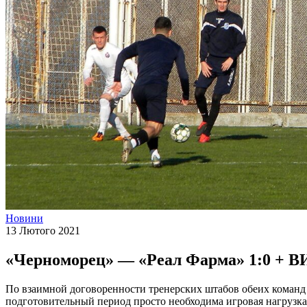
Новини
13 Лютого 2021
«Черноморец» — «Реал Фарма» 1:0 + 
По взаимной договоренности тренерских штабов обеих команд 
подготовительный период просто необходима игровая нагрузка