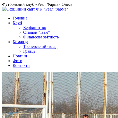
Футбольний клуб «Реал Фарма» Одеса
Головна
Клуб
Керівництво
Стадіон “Іван”
Фінансова звітність
Команда
Тренерський склад
Гравці
Новини
Фото
Контакти