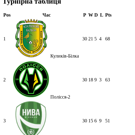
Турнірна таблиця
Pos
Час
P
W
D
L
Pts
1
30
21
5
4
68
Куликів-Білка
2
30
18
9
3
63
Полісся-2
3
30
15
6
9
51