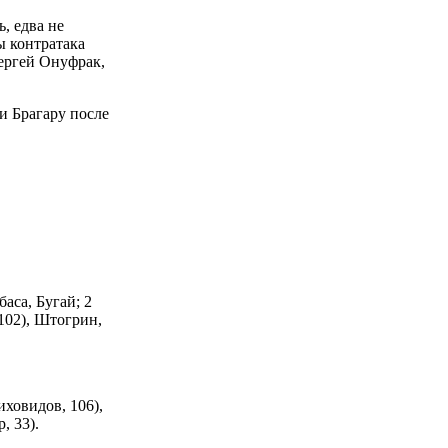
, едва не
ы контратака
ергей Онуфрак,
и Брагару после
аса, Бугай; 2
 102), Штогрин,
иховидов, 106),
, 33).