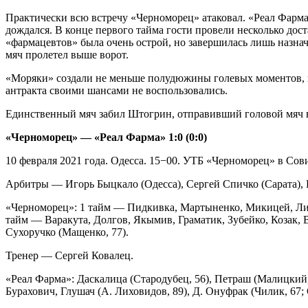
Практически всю встречу «Черноморец» атаковал. «Реал Фарма» 
дождался. В конце первого тайма гости провели несколько дос
«фармацевтов» была очень острой, но завершилась лишь назна
мяч пролетел выше ворот.
«Моряки» создали не меньше полудюжины голевых моментов, н
антракта своими шансами не воспользовались.
Единственный мяч забил Штогрин, отправивший головой мяч в 
«Черноморец» — «Реал Фарма» 1:0 (0:0)
10 февраля 2021 года. Одесса. 15−00. УТБ «Черноморец» в Сови
Арбитры — Игорь Быцкало (Одесса), Сергей Спичко (Сарата), 
«Черноморец»: 1 тайм — Пидкивка, Мартыненко, Микицей, Лихо
тайм — Варакута, Долгов, Якымив, Граматик, Зубейко, Козак, В
Сухоручко (Мащенко, 77).
Тренер — Сергей Ковалец.
«Реал Фарма»: Даскалица (Стародубец, 56), Петраш (Малицкий,
Бурахович, Глушач (А. Лиховидов, 89), Д. Онуфрак (Чилик, 67; 