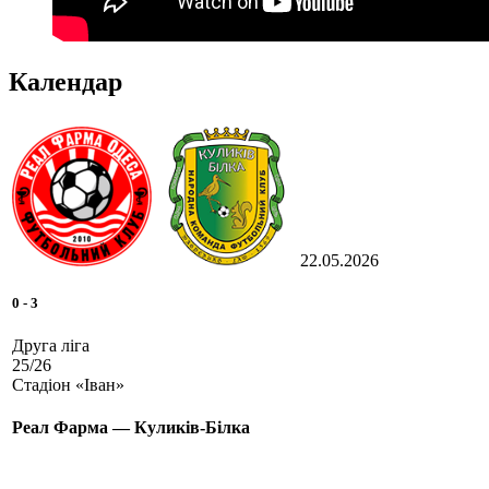
Календар
22.05.2026
0
-
3
Друга ліга
25/26
Стадіон «Іван»
Реал Фарма — Куликів-Білка