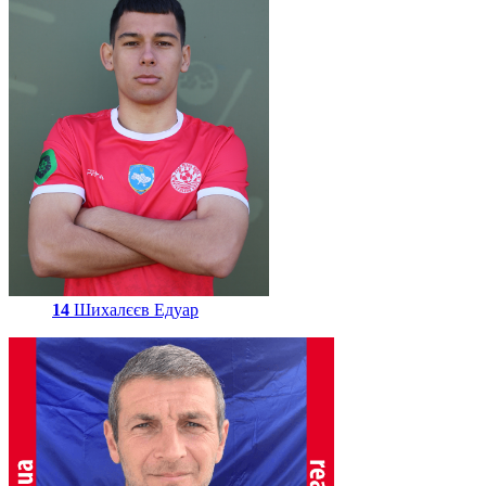
14
Шихалєєв Едуар