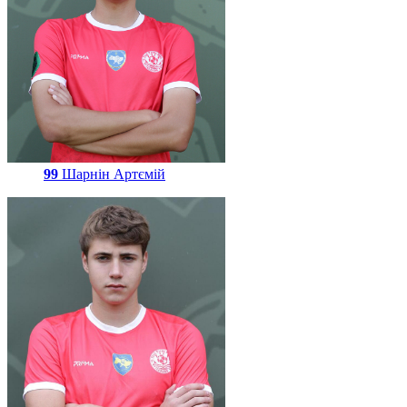
99
Шарнін Артємій