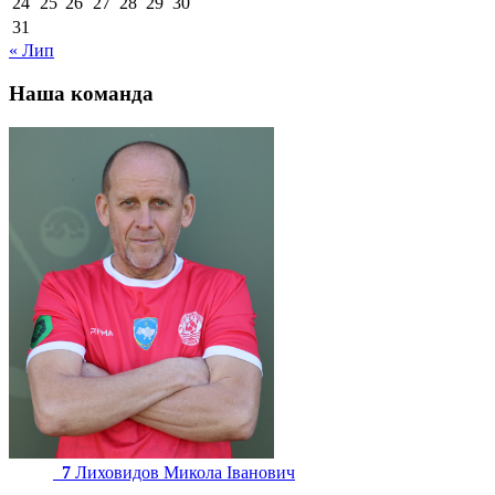
24
25
26
27
28
29
30
31
« Лип
Наша команда
7
Лиховидов Микола Іванович