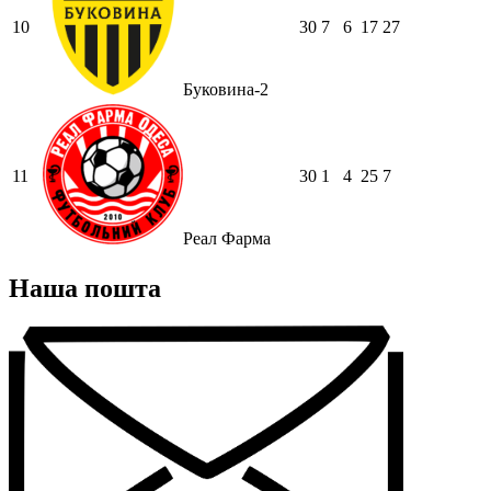
10
30
7
6
17
27
Буковина-2
11
30
1
4
25
7
Реал Фарма
Наша пошта