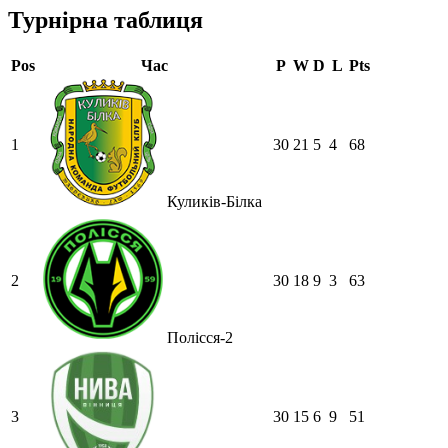
Турнірна таблиця
Pos
Час
P
W
D
L
Pts
1
30
21
5
4
68
Куликів-Білка
2
30
18
9
3
63
Полісся-2
3
30
15
6
9
51